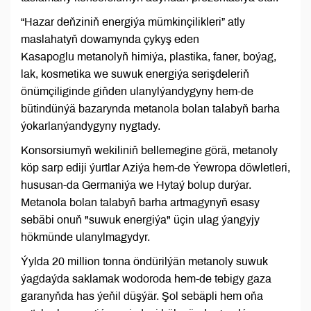
“Hazar deňziniň energiýa mümkinçilikleri” atly
maslahatyň dowamynda çykyş eden
Kasapoglu metanolyň himiýa, plastika, faner, boýag,
lak, kosmetika we suwuk energiýa serişdeleriň
önümçiliginde giňden ulanylýandygyny hem-de
bütindünýä bazarynda metanola bolan talabyň barha
ýokarlanýandygyny nygtady.
Konsorsiumyň wekiliniň bellemegine görä, metanoly
köp sarp ediji ýurtlar Aziýa hem-de Ýewropa döwletleri,
hususan-da Germaniýa we Hytaý bolup durýar.
Metanola bolan talabyň barha artmagynyň esasy
sebäbi onuň "suwuk energiýa" üçin ulag ýangyjy
hökmünde ulanylmagydyr.
Ýylda 20 million tonna öndürilýän metanoly suwuk
ýagdaýda saklamak wodoroda hem-de tebigy gaza
garanyňda has ýeňil düşýär. Şol sebäpli hem oňa