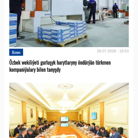
28.07.2026 - 16:53
Biznes
Özbek wekiliýeti gurluşyk harytlaryny öndürýän türkmen
kompaniýalary bilen tanyşdy