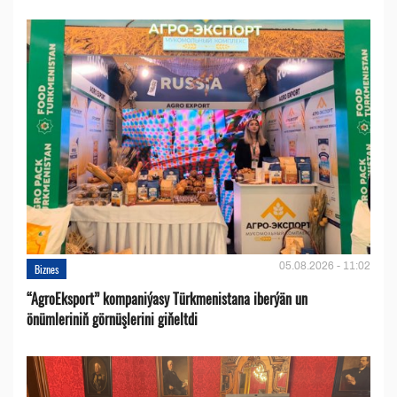
05.08.2026 - 11:02
Biznes
“AgroEksport” kompaniýasy Türkmenistana iberýän un
önümleriniň görnüşlerini giňeltdi