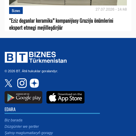
27.07.2026 - 14:48
Biznes
“Eziz doganlar keramika” kompaniýasy Gruziýa önümlerini
eksport etmegi meýilleşdirýär
© 2026 BT. Ähli hukuklar goralandyr.
EDARA
Biz barada
Düzgünler we şertler
Şahsy maglumatlaryň goragy