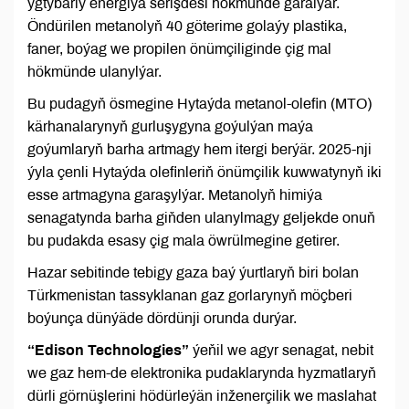
ygtybarly energiýa serişdesi hökmünde garalýar.
Öndürilen metanolyň 40 göterime golaýy plastika,
faner, boýag we propilen önümçiliginde çig mal
hökmünde ulanylýar.
Bu pudagyň ösmegine Hytaýda metanol-olefin (MTO)
kärhanalarynyň gurluşygyna goýulýan maýa
goýumlaryň barha artmagy hem itergi berýär. 2025-nji
ýyla çenli Hytaýda olefinleriň önümçilik kuwwatynyň iki
esse artmagyna garaşylýar. Metanolyň himiýa
senagatynda barha giňden ulanylmagy geljekde onuň
bu pudakda esasy çig mala öwrülmegine getirer.
Hazar sebitinde tebigy gaza baý ýurtlaryň biri bolan
Türkmenistan tassyklanan gaz gorlarynyň möçberi
boýunça dünýäde dördünji orunda durýar.
“Edison Technologies”
ýeňil we agyr senagat, nebit
we gaz hem-de elektronika pudaklarynda hyzmatlaryň
dürli görnüşlerini hödürleýän inženerçilik we maslahat