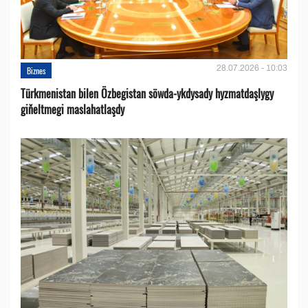
28.07.2026 - 10:03
Biznes
Türkmenistan bilen Özbegistan söwda-ykdysady hyzmatdaşlygy
giňeltmegi maslahatlaşdy