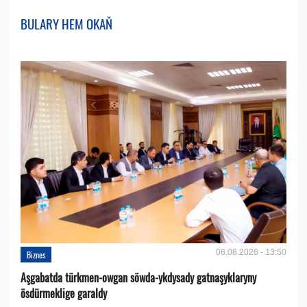
BULARY HEM OKAŇ
06.08.2026 - 13:50
Biznes
Aşgabatda türkmen-owgan söwda-ykdysady gatnaşyklaryny
ösdürmeklige garaldy