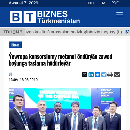
Awgust 7, 2026
ENG
TM
РУС
Toggl
navig
$12935,18
TDHÇMB
Buýan köküniň arassalanmadyk glisirrizin turşusy (t.)
Biznes
Ýewropa konsorsiumy metanol öndürýän zawod
boýunça taslama hödürleýär
BT
13:04
18.08.2019