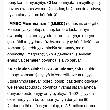
beriş kompaniýasydyr. Ol kompaniýalara meýilleşdiriş,
bazary öwreniş we maliýeleşdiriş boýunça dolandyryş
hyzmatlaryny hem hödürleýär.
“MMEC Mannesmann” (MMEC)
nemes inženerçilik
kompaniýasy bolup, ol müşderilere taslamanyň
öwrenilip başlanmagyndan durmuşa geçirilmegine
çenli ähli tapgyrlarda öz hyzmatlaryny hödürleýär. Bu
kompaniýa nebit-gaz, himiýa senagaty, metal
önümçiligi, magdançylyk we gaýtadan işlenilýän
energiýa çeşmeleri boýunça iş alyp barýar.
“Air Liquide Global E&C Solutions”
, “Air Liquide
Group” kompaniýasynyň inženerçilik we gurluşyk
ugurlarynda işleýän bölegi bolup, gaz tehnologiýasy
we senagat pudagy boýunça hyzmat ulgamlarynda
dünýäde öňdebaryjy orny eýeleýär. 1902-nji ýylda
esaslandyrylan bu kompaniýanyň dünýäniň 80
ýurdunda 66 müň işgäri bolup, ol 3.6 million adama