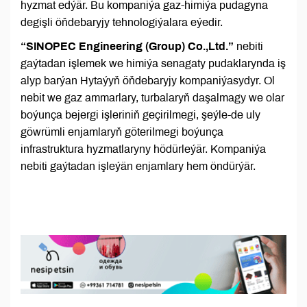
hyzmat edýär. Bu kompaniýa gaz-himiýa pudagyna
degişli öňdebaryjy tehnologiýalara eýedir.
“SINOPEC Engineering (Group) Co.,Ltd.”
nebiti
gaýtadan işlemek we himiýa senagaty pudaklarynda iş
alyp barýan Hytaýyň öňdebaryjy kompaniýasydyr. Ol
nebit we gaz ammarlary, turbalaryň daşalmagy we olar
boýunça bejergi işleriniň geçirilmegi, şeýle-de uly
göwrümli enjamlaryň göterilmegi boýunça
infrastruktura hyzmatlaryny hödürleýär. Kompaniýa
nebiti gaýtadan işleýän enjamlary hem öndürýär.