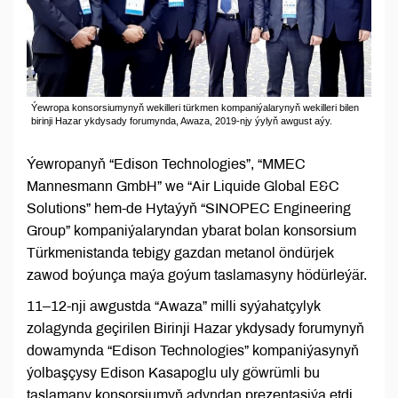
Ýewropa konsorsiumynyň wekilleri türkmen kompaniýalarynyň wekilleri bilen
birinji Hazar ykdysady forumynda, Awaza, 2019-njy ýylyň awgust aýy.
Ýewropanyň “Edison Technologies”, “MMEC
Mannesmann GmbH” we “Air Liquide Global E&C
Solutions” hem-de Hytaýyň “SINOPEC Engineering
Group” kompaniýalaryndan ybarat bolan konsorsium
Türkmenistanda tebigy gazdan metanol öndürjek
zawod boýunça maýa goýum taslamasyny hödürleýär.
11–12-nji awgustda “Awaza” milli syýahatçylyk
zolagynda geçirilen Birinji Hazar ykdysady forumynyň
dowamynda “Edison Technologies” kompaniýasynyň
ýolbaşçysy Edison Kasapoglu uly göwrümli bu
taslamany konsorsiumyň adyndan prezentasiýa etdi.