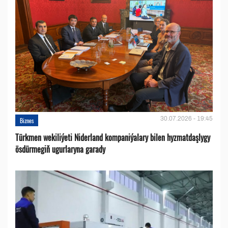
30.07.2026 - 19:45
Biznes
Türkmen wekiliýeti Niderland kompaniýalary bilen hyzmatdaşlygy
ösdürmegiň ugurlaryna garady