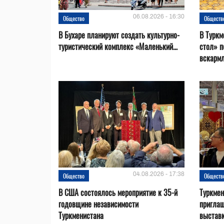
06.08.2026 - 16:30
Общество
Обществ
В Бухаре планируют создать культурно-
В Туркм
туристический комплекс «Маленький...
стол» п
вскарм
04.08.2026 - 17:38
Общество
Обществ
В США состоялось мероприятие к 35-й
Туркме
годовщине независимости
приглаш
Туркменистана
выставк