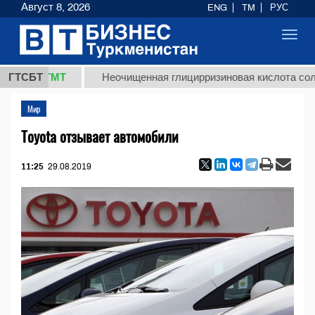
Август 8, 2026
ENG
TM
РУС
Toggl
navig
,8 ТМТ
ГТСБТ
Неочищенная глицирризиновая кислота солодково
Мир
Toyota отзывает автомобили
11:25
29.08.2019