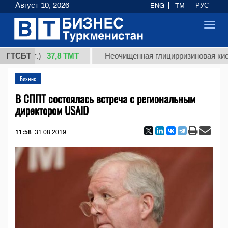
Август 10, 2026
ENG
TM
РУС
Toggl
navig
37,8 ТМТ
(кг.)
ГТСБТ
Неочищенная глицирризиновая кислота с
Бизнес
В СППТ состоялась встреча с региональным
директором USAID
11:58
31.08.2019