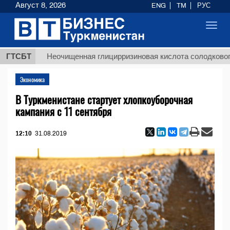
Август 8, 2026
ENG
TM
РУС
Toggl
navig
ГТСБТ
Неочищенная глицирризиновая кислота солодкового корн
Экономика
В Туркменистане стартует хлопкоуборочная
кампания с 11 сентября
12:10
31.08.2019