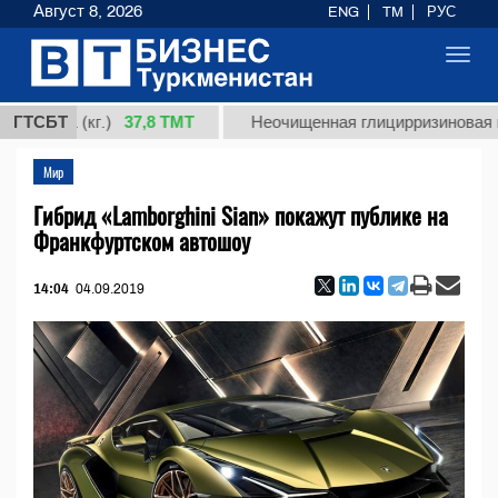
Август 8, 2026
ENG
TM
РУС
Toggl
navig
37,8 ТМТ
1 (кг.)
ГТСБТ
Неочищенная глицирризиновая кислота
Мир
Гибрид «Lamborghini Sian» покажут публике на
Франкфуртском автошоу
14:04
04.09.2019