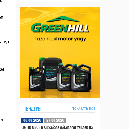
,
ов
в
танут
сы
ТЕНДЕРЫ
ПОКАЗАТЬ ВСЕ
 и
06.08.2026
27.08.2026
Центр ОБСЕ в Ашхабаде объявляет тендер на