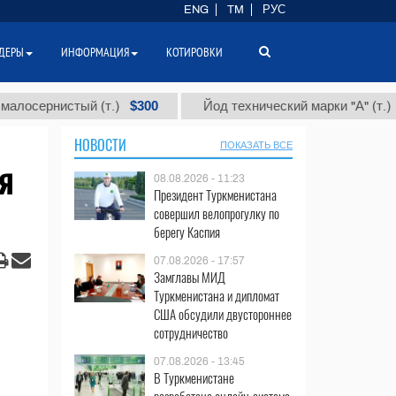
ENG
TM
РУС
ДЕРЫ
ИНФОРМАЦИЯ
КОТИРОВКИ
$300
$86 000
истый (т.)
Йод технический марки "А" (т.)
НОВОСТИ
ПОКАЗАТЬ ВСЕ
я
08.08.2026 - 11:23
Президент Туркменистана
совершил велопрогулку по
берегу Каспия
07.08.2026 - 17:57
Замглавы МИД
Туркменистана и дипломат
США обсудили двустороннее
сотрудничество
07.08.2026 - 13:45
В Туркменистане