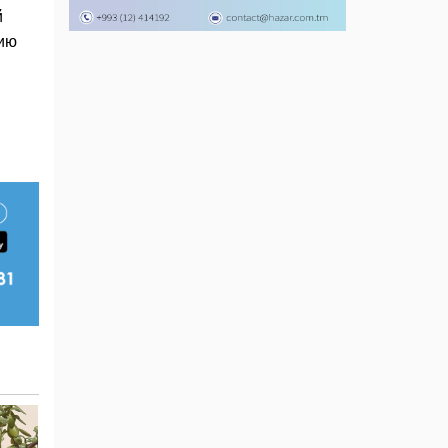
й
вию