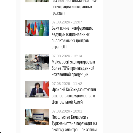
разработана онлайн-система
регистрации иностранных
граждан
07.08.2026 - 13:07
Баку примет конференцию
ведущих национальных
аналитических центров
стран ОТГ
07.08.2026 - 12:14
Maksat deri экспортировала
более 70% произведенной
кожевенной продукции
07.08.2026 - 11:42
Ираклий Кобахидзе отметил
важность сотрудничества с
Центральной Азией
07.08.2026 - 10:01
Посольство Беларуси в
Туркменистане переходит на
систему электронной записи