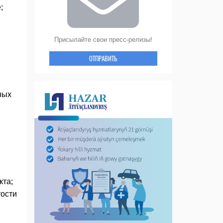
;
Присылайте свои пресс-релизы!
ОТПРАВИТЬ
ных
кта;
тости