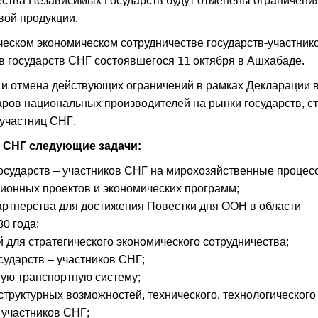
ства Независимых Государств будут отменены ограничения
вой продукции.
ческом экономическом сотрудничестве государств-участник
в государств СНГ состоявшегося 11 октября в Ашхабаде.
 и отмена действующих ограничений в рамках Декларации 
аров национальных производителей на рынки государств, с
-участниц СНГ.
и СНГ следующие задачи:
осударств – участников СНГ на мирохозяйственные процес
ионных проектов и экономических программ;
ртнерства для достижения Повестки дня ООН в области
0 года;
для стратегического экономического сотрудничества;
ударств – участников СНГ;
ую транспортную систему;
труктурных возможностей, технического, технологического
 участников СНГ;