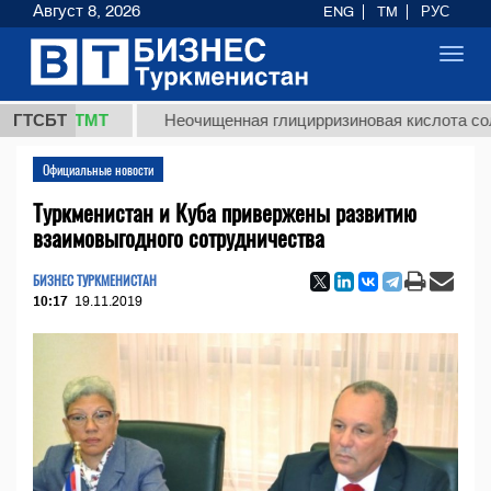
Август 8, 2026
ENG
TM
РУС
Toggl
navig
7,8 ТМТ
ГТСБТ
Неочищенная глицирризиновая кислота солодков
Официальные новости
Туркменистан и Куба привержены развитию
взаимовыгодного сотрудничества
БИЗНЕС ТУРКМЕНИСТАН
10:17
19.11.2019