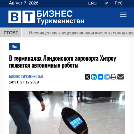
Август 7, 2026
ENG
TM
РУС
Toggl
navig
ГТСБТ
Неочищенная глицирризиновая кислота солодкового кор
Мир
В терминалах Лондонского аэропорта Хитроу
появятся автономные роботы
БИЗНЕС ТУРКМЕНИСТАН
14:31
27.12.2019