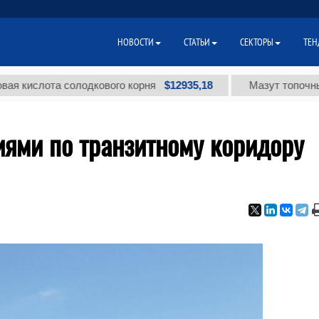
НОВОСТИ
СТАТЬИ
СЕКТОРЫ
ТЕН
$12935,18
лота солодкового корня
Мазут топочный мало
иями по транзитному коридору