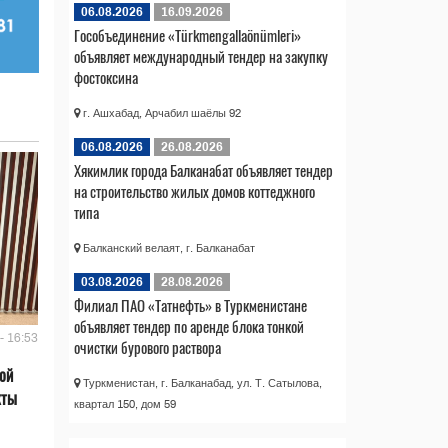
06.08.2026
16.09.2026
Гособъединение «Türkmengallaönümleri»
объявляет международный тендер на закупку
фостоксина
г. Ашхабад, Арчабил шаёлы 92
06.08.2026
26.08.2026
Хякимлик города Балканабат объявляет тендер
на строительство жилых домов коттеджного
типа
Балканский велаят, г. Балканабат
03.08.2026
28.08.2026
Филиал ПАО «Татнефть» в Туркменистане
объявляет тендер по аренде блока тонкой
- 16:53
очистки бурового раствора
ой
Туркменистан, г. Балканабад, ул. Т. Сатылова,
кты
квартал 150, дом 59