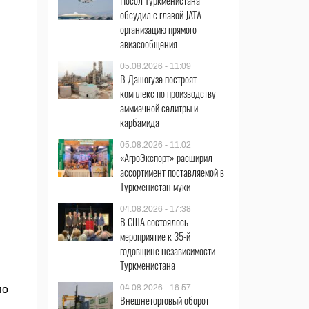
Посол Туркменистана
обсудил с главой JATA
организацию прямого
авиасообщения
05.08.2026 - 11:09
В Дашогузе построят
комплекс по производству
аммиачной селитры и
карбамида
05.08.2026 - 11:02
«АгроЭкспорт» расширил
ассортимент поставляемой в
Туркменистан муки
04.08.2026 - 17:38
В США состоялось
мероприятие к 35-й
годовщине независимости
Туркменистана
04.08.2026 - 16:57
по
Внешнеторговый оборот