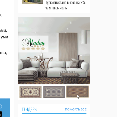
Туркменистана вырос на 9%
за январь-июль
а,
ами,
туми
тва,
ТЕНДЕРЫ
ПОКАЗАТЬ ВСЕ