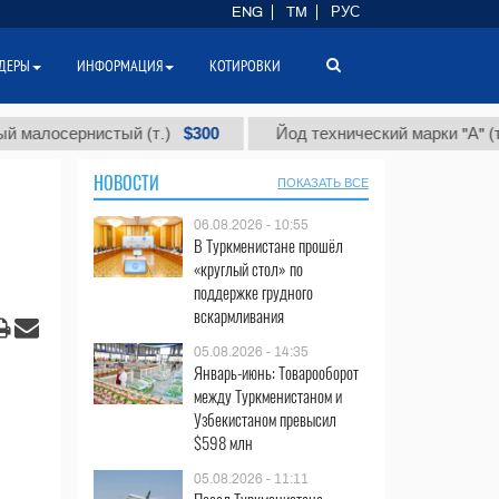
ENG
TM
РУС
ДЕРЫ
ИНФОРМАЦИЯ
КОТИРОВКИ
$300
$86
сернистый (т.)
Йод технический марки "А" (т.)
НОВОСТИ
ПОКАЗАТЬ ВСЕ
06.08.2026 - 10:55
В Туркменистане прошёл
«круглый стол» по
поддержке грудного
вскармливания
05.08.2026 - 14:35
Январь-июнь: Товарооборот
между Туркменистаном и
Узбекистаном превысил
$598 млн
05.08.2026 - 11:11