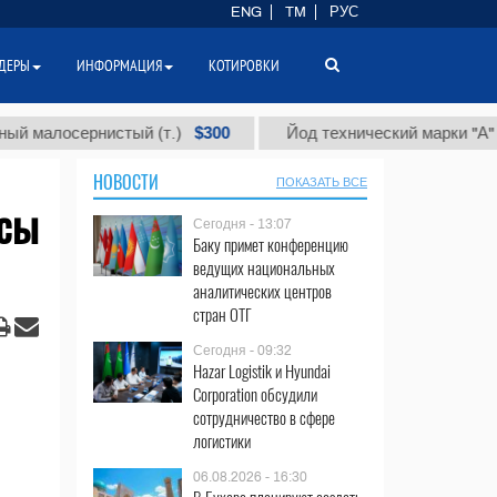
ENG
TM
РУС
ДЕРЫ
ИНФОРМАЦИЯ
КОТИРОВКИ
$300
$8
осернистый (т.)
Йод технический марки "А" (т.)
НОВОСТИ
ПОКАЗАТЬ ВСЕ
осы
Сегодня - 13:07
Баку примет конференцию
ведущих национальных
аналитических центров
стран ОТГ
Сегодня - 09:32
Hazar Logistik и Hyundai
Corporation обсудили
сотрудничество в сфере
логистики
06.08.2026 - 16:30