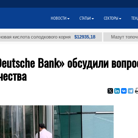
НОВОСТИ
СТАТЬИ
СЕКТОРЫ
ТЕН
$12935,18
слота солодкового корня
Мазут топочный мал
Deutsche Bank» обсудили вопр
чества