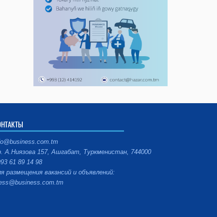
ОНТАКТЫ
fo@business.com.tm
. А.Ниязова 157, Ашгабат, Туркменистан, 744000
93 61 89 14 98
я размещения вакансий и объявлений:
ess@business.com.tm