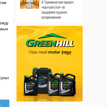
В Туркменистане прошёл
ргом
«круглый стол» по
поддержке грудного
вскармливания
между
ловые
тупил