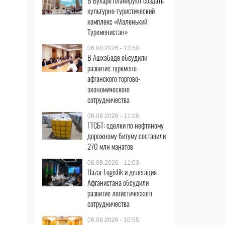
В Бухаре планируют создать
культурно-туристический
комплекс «Маленький
Туркменистан»
06.08.2026 - 13:50
В Ашхабаде обсудили
развитие туркмено-
афганского торгово-
экономического
сотрудничества
06.08.2026 - 11:06
ГТСБТ: сделки по нефтяному
дорожному битуму составили
270 млн манатов
06.08.2026 - 11:03
Hazar Logistik и делегация
Афганистана обсудили
развитие логистического
сотрудничества
06.08.2026 - 10:55