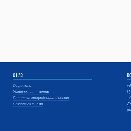
О НАС
К
in
О проекте
Пр
Условия и положения
+9
Политика конфиденциальности
Дл
Связаться с нами
pr