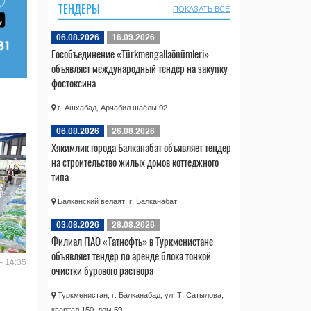
ТЕНДЕРЫ
ПОКАЗАТЬ ВСЕ
06.08.2026
16.09.2026
Гособъединение «Türkmengallaönümleri»
объявляет международный тендер на закупку
фостоксина
г. Ашхабад, Арчабил шаёлы 92
06.08.2026
26.08.2026
Хякимлик города Балканабат объявляет тендер
на строительство жилых домов коттеджного
типа
Балканский велаят, г. Балканабат
03.08.2026
28.08.2026
Филиал ПАО «Татнефть» в Туркменистане
объявляет тендер по аренде блока тонкой
- 14:35
очистки бурового раствора
Туркменистан, г. Балканабад, ул. Т. Сатылова,
квартал 150, дом 59