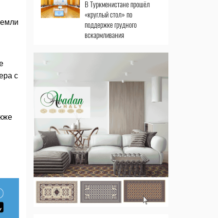
В Туркменистане прошёл
«круглый стол» по
земли
поддержке грудного
вскармливания
е
ера с
акже