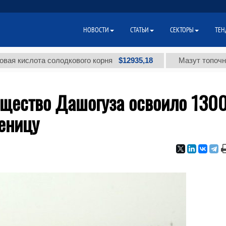
НОВОСТИ
СТАТЬИ
СЕКТОРЫ
ТЕН
$12935,18
лота солодкового корня
Мазут топочный мало
бщество Дашогуза освоило 130
еницу