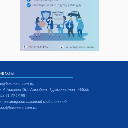
ОНТАКТЫ
fo@business.com.tm
. А.Ниязова 157, Ашгабат, Туркменистан, 744000
93 61 89 14 98
я размещения вакансий и объявлений:
ess@business.com.tm