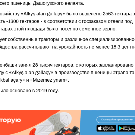
сего пшеницы Дашогузского велаята.
зяйству «Alkyş alan gallaçy» было выделено 2563 гектара 
ь -1300 гектаров - в соответствии с госзаказом отвели под
ктарах этой площади было посеяно семенное зерно.
ьзует собственные тракторы и различное специализированно
щества рассчитывают на урожайность не менее 18.3 центн
менбаши занял 28 тысяч гектаров, с которых запланировано
ду с «Alkyş alan gallaçy» в производстве пшеницы этрапа т
kbal açary» и «Mizemez ynam».
ыло основано в 2019 году.