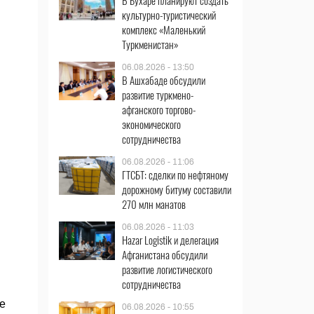
В Бухаре планируют создать
культурно-туристический
комплекс «Маленький
Туркменистан»
06.08.2026 - 13:50
В Ашхабаде обсудили
развитие туркмено-
афганского торгово-
экономического
сотрудничества
06.08.2026 - 11:06
ГТСБТ: сделки по нефтяному
дорожному битуму составили
270 млн манатов
06.08.2026 - 11:03
Hazar Logistik и делегация
Афганистана обсудили
развитие логистического
сотрудничества
е
06.08.2026 - 10:55