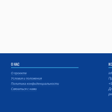
О НАС
К
in
О проекте
Пр
Условия и положения
+9
Политика конфиденциальности
Дл
Связаться с нами
pr