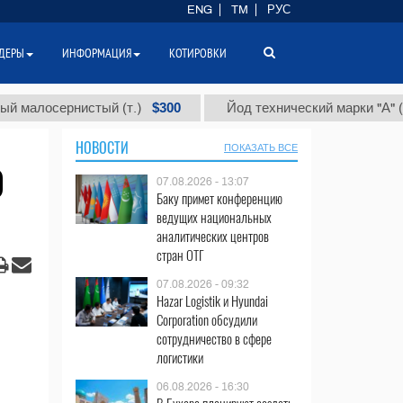
ENG
TM
РУС
ДЕРЫ
ИНФОРМАЦИЯ
КОТИРОВКИ
$300
$86 
сернистый (т.)
Йод технический марки "А" (т.)
НОВОСТИ
ПОКАЗАТЬ ВСЕ
0
07.08.2026 - 13:07
Баку примет конференцию
ведущих национальных
аналитических центров
стран ОТГ
07.08.2026 - 09:32
Hazar Logistik и Hyundai
Corporation обсудили
сотрудничество в сфере
логистики
06.08.2026 - 16:30