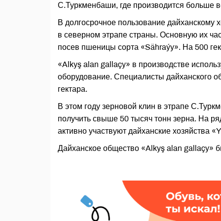
С.Туркменбаши, где производится больше в
В долгосрочное пользование дайханскому хо
в северном этрапе страны. Основную их част
посев пшеницы сорта «Sähraýy». На 500 ге
«Alkyş alan gallaçy» в производстве испол
оборудование. Специалисты дайханского об
гектара.
В этом году зерновой клин в этрапе С.Турк
получить свыше 50 тысяч тонн зерна. На ря
активно участвуют дайханские хозяйства «Y
Дайханское общество «Alkyş alan gallaçy» б