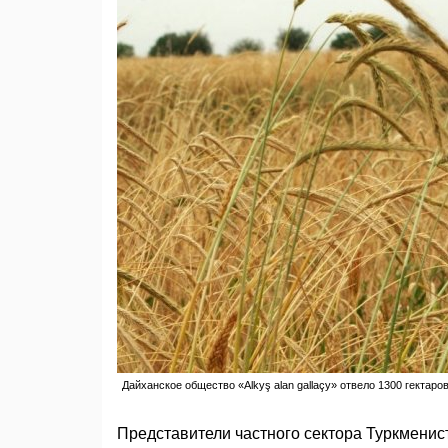
Дайханское общество «Alkyş alan gallaçy» отвело 1300 гектар
Представители частного сектора Туркменист