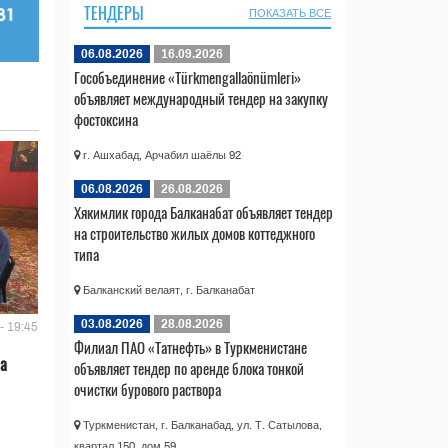
ТЕНДЕРЫ
ПОКАЗАТЬ ВСЕ
06.08.2026
16.09.2026
Гособъединение «Türkmengallaönümleri»
объявляет международный тендер на закупку
фостоксина
г. Ашхабад, Арчабил шаёлы 92
06.08.2026
26.08.2026
Хякимлик города Балканабат объявляет тендер
на строительство жилых домов коттеджного
типа
Балканский велаят, г. Балканабат
03.08.2026
28.08.2026
- 19:45
Филиал ПАО «Татнефть» в Туркменистане
ла
объявляет тендер по аренде блока тонкой
очистки бурового раствора
Туркменистан, г. Балканабад, ул. Т. Сатылова,
квартал 150, дом 59