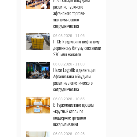
В Ашхабаде обсудили
развитие туркмено-
афганского торгово-
экономического
сотрудничества
06.08.2026 - 11:06
ГТСБТ: сделки по нефтяному
дорожному битуму составили
270 млн манатов
06.08.2026 - 11:03
Hazar Logistik и делегация
Афганистана обсудили
развитие логистического
сотрудничества
06.08.2026 - 10:55
В Туркменистане прошёл
«круглый стол» по
поддержке грудного
вскармливания
06.08.2026 - 09:26