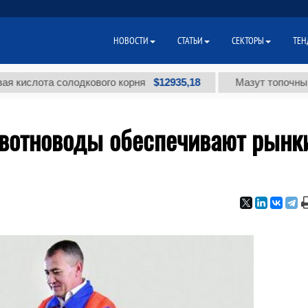
НОВОСТИ
СТАТЬИ
СЕКТОРЫ
ТЕН
$12935,18
ота солодкового корня
Мазут топочный малос
вотноводы обеспечивают рынк