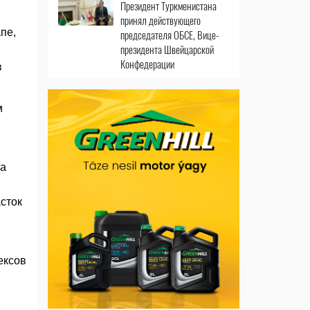
Президент Туркменистана
принял действующего
пе,
председателя ОБСЕ, Вице-
президента Швейцарской
Конфедерации
в
м
На
сток
ексов