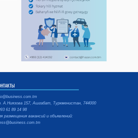
ОНТАКТЫ
fo@business.com.tm
. А.Ниязова 157, Ашгабат, Туркменистан, 744000
93 61 89 14 98
я размещения вакансий и объявлений:
ess@business.com.tm