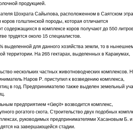
олочной продукцией.
ателя Шохрата Сайыпова, расположенном в Саятском этра
 коров голштинской породы, которая отличается
т содержащихся в комплексе коров получают до 550 литро
тве трудятся около 15 специалистов.
0% выделенной для данного хозяйства земли, то в нынешне
ой территории. На 265 гектарах, выделенных в Каракумах,
льство нескольких частных животноводческих комплексов. 
ниматель Наров Р. приступил к возведению комплекса,
птиц в год. Предпринимателю также выделен земельный уча
ц.
ьным предприятием «Geçit» возводится комплекс,
упного рогатого скота. Строительство двух подобных компл
мплексах, руководимых предпринимателями Хасановым Б. и
дятся на завершающейся стадии.