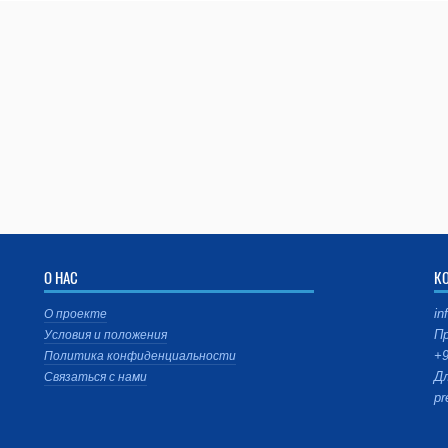
О НАС
К
in
О проекте
Пр
Условия и положения
+9
Политика конфиденциальности
Дл
Связаться с нами
pr