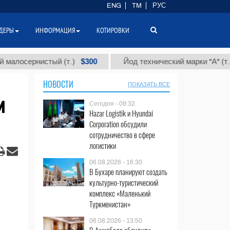
ENG
TM
РУС
ДЕРЫ
ИНФОРМАЦИЯ
КОТИРОВКИ
$300
$86 0
ернистый (т.)
Йод технический марки "А" (т.)
НОВОСТИ
ПОКАЗАТЬ ВСЕ
и
Сегодня - 09:32
Hazar Logistik и Hyundai
Corporation обсудили
сотрудничество в сфере
логистики
06.08.2026 - 16:30
В Бухаре планируют создать
культурно-туристический
комплекс «Маленький
Туркменистан»
06.08.2026 - 13:50