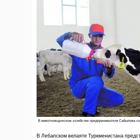
В животноводческом хозяйстве предпринимателя Сайыпова сод
В Лебапском велаяте Туркменистана предст