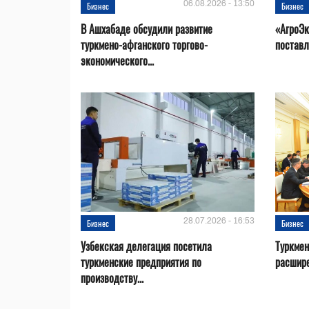
06.08.2026 - 13:50
Бизнес
Бизнес
В Ашхабаде обсудили развитие
«АгроЭк
туркмено-афганского торгово-
поставл
экономического...
28.07.2026 - 16:53
Бизнес
Бизнес
Узбекская делегация посетила
Туркмен
туркменские предприятия по
расшире
производству...