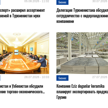
05.08.2026 - 11:02
30.07.2026 
Бизнес
спорт» расширил ассортимент
Делегация Туркменистана обсуди
яемой в Туркменистан муки
сотрудничество с нидерландскими
компаниями
28.07.2026 - 10:03
27.07.2026 
Бизнес
истан и Узбекистан обсудили
Компания Eziz doganlar keramika
ние торгово-экономического...
планирует экспортировать продук
Грузию