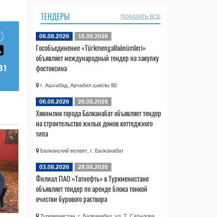
ТЕНДЕРЫ
ПОКАЗАТЬ ВСЕ
06.08.2026
16.09.2026
Гособъединение «Türkmengallaönümleri»
объявляет международный тендер на закупку
фостоксина
г. Ашхабад, Арчабил шаёлы 92
06.08.2026
26.08.2026
Хякимлик города Балканабат объявляет тендер
на строительство жилых домов коттеджного
типа
Балканский велаят, г. Балканабат
03.08.2026
28.08.2026
Филиал ПАО «Татнефть» в Туркменистане
объявляет тендер по аренде блока тонкой
очистки бурового раствора
Туркменистан, г. Балканабад, ул. Т. Сатылова,