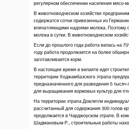
регулярном обеспечении населения мясо-м
В животноводческом хозяйстве предприним
содержатся сотни привезенных из Германии
впечатляющими надоями молока. Поэтому о
молока в сутки. В животноводческом хозяйс
Если до прошлого года работа велась на 7
году работа продолжается на более обширн
заготавливается корм.
В настоящее время в велаяте идет строите
территории Ходжамбазского этрапа предпри
предназначенного для разведения 5 тысяч 
для выращивания кормовых культур для пти
На территории этрапа Довлетли индивидуал
рассчитанный для содержания 300 голов кр
продолжается в Чарджоуском этрапе. В ко
Шадмановым Р., строительные работы нахо