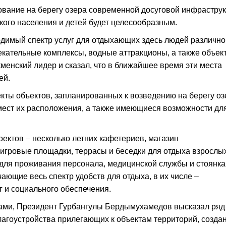
ование на берегу озера современной досуговой инфрастру
ого населения и детей будет целесообразным.
димый спектр услуг для отдыхающих здесь людей различно
лекательные комплексы, водные аттракционы, а также объек
кменский лидер и сказал, что в ближайшее время эти места
ей.
кты объектов, запланированных к возведению на берегу оз
 мест их расположения, а также имеющиеся возможности дл
ектов – несколько летних кафетериев, магазин
игровые площадки, террасы и беседки для отдыха взрослы
для проживания персонала, медицинской службы и стоянка
ющие весь спектр удобств для отдыха, в их числе –
 и социального обеспечения.
ами, Президент Гурбангулы Бердымухамедов высказал ряд
лагоустройства прилегающих к объектам территорий, созда