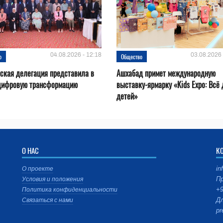
04.08.2026 - 12:18
03.08.2026 
о
Общество
ская делегация представила в
Ашхабад примет международную
цифровую трансформацию
выставку-ярмарку «Kids Expo: Всё
детей»
О НАС
К
in
О проекте
Пр
Условия и положения
+9
Политика конфиденциальности
Дл
Связаться с нами
pr