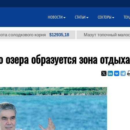
НОВОСТИ
СТАТЬИ
СЕКТОРЫ
ТЕН
$12935,18
одкового корня
Мазут топочный малосернистый
о озера образуется зона отдыха