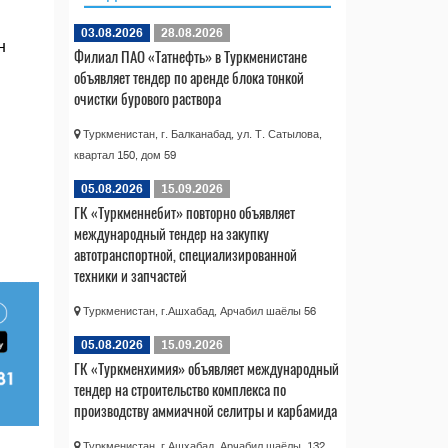
03.08.2026
28.08.2026
н
Филиал ПАО «Татнефть» в Туркменистане
объявляет тендер по аренде блока тонкой
очистки бурового раствора
Туркменистан, г. Балканабад, ул. Т. Сатылова,
квартал 150, дом 59
05.08.2026
15.09.2026
ГК «Туркменнебит» повторно объявляет
международный тендер на закупку
автотранспортной, специализированной
техники и запчастей
Туркменистан, г.Ашхабад, Арчабил шаёлы 56
05.08.2026
15.09.2026
ГК «Туркменхимия» объявляет международный
тендер на строительство комплекса по
производству аммиачной селитры и карбамида
Туркменистан, г.Ашхабад, Арчабил шаёлы, 132