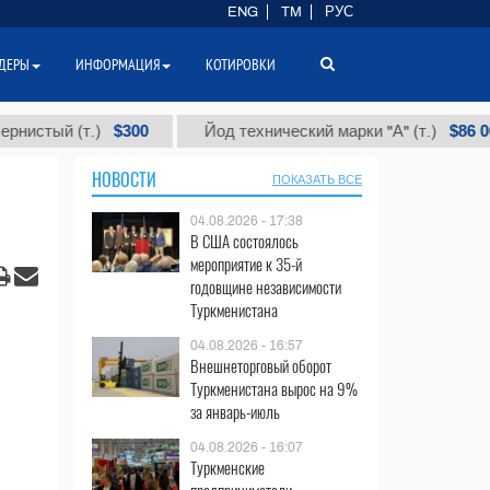
ENG
TM
РУС
ДЕРЫ
ИНФОРМАЦИЯ
КОТИРОВКИ
$300
$86 000
 (т.)
Йод технический марки "А" (т.)
НОВОСТИ
ПОКАЗАТЬ ВСЕ
04.08.2026 - 17:38
В США состоялось
мероприятие к 35-й
годовщине независимости
Туркменистана
04.08.2026 - 16:57
Внешнеторговый оборот
Туркменистана вырос на 9%
за январь-июль
04.08.2026 - 16:07
Туркменские