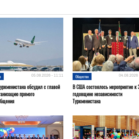
05.08.2026 - 11:11
04.08.2026 
о
Общество
уркменистана обсудил с главой
В США состоялось мероприятие к 
ганизацию прямого
годовщине независимости
общения
Туркменистана