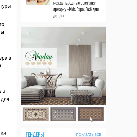
международную выставку-
ктуры
ярмарку «Kids Expo: Всё для
детей»
го
ты
ера в
я
х и
 для
ния
ТЕНДЕРЫ
ПОКАЗАТЬ ВСЕ