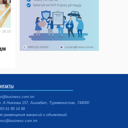
- 16:15
 для
ОНТАКТЫ
fo@business.com.tm
. А.Ниязова 157, Ашгабат, Туркменистан, 744000
93 61 89 14 98
я размещения вакансий и объявлений:
ess@business.com.tm