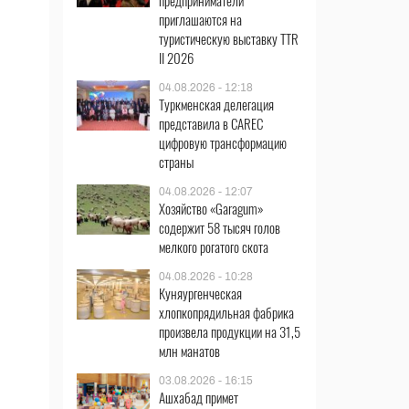
предприниматели
приглашаются на
туристическую выставку TTR
II 2026
04.08.2026 - 12:18
Туркменская делегация
представила в CAREC
цифровую трансформацию
страны
04.08.2026 - 12:07
Хозяйство «Garagum»
содержит 58 тысяч голов
мелкого рогатого скота
04.08.2026 - 10:28
Куняургенческая
хлопкопрядильная фабрика
произвела продукции на 31,5
млн манатов
03.08.2026 - 16:15
Ашхабад примет