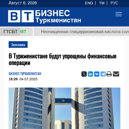
Август 6, 2026
ENG
TM
РУС
Toggl
navig
8 ТМТ
ГТСБТ
Неочищенная глицирризиновая кислота солодковог
Экономика
В Туркменистане будут упрощены финансовые
операции
БИЗНЕС ТУРКМЕНИСТАН
16:26
04.07.2020