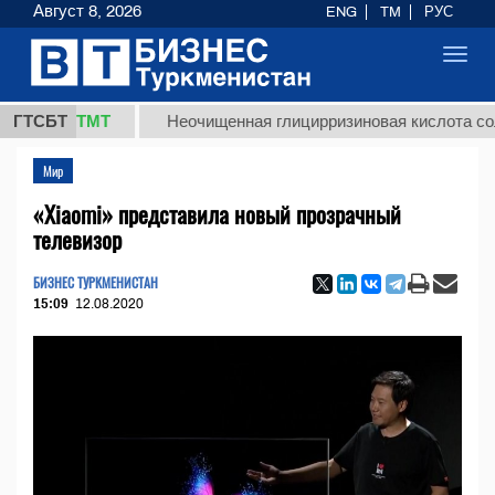
Август 8, 2026
ENG
TM
РУС
Toggl
navig
7,8 ТМТ
ГТСБТ
Неочищенная глицирризиновая кислота солодков
Мир
«Xiaomi» представила новый прозрачный
телевизор
БИЗНЕС ТУРКМЕНИСТАН
15:09
12.08.2020