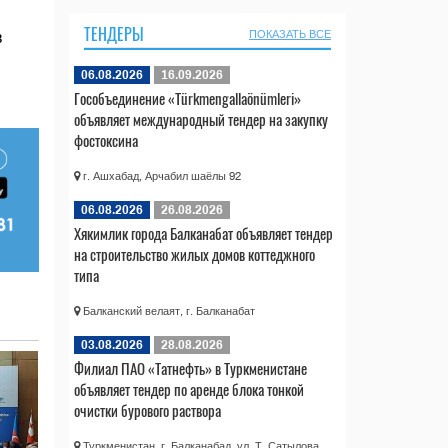
ТЕНДЕРЫ
ПОКАЗАТЬ ВСЕ
в
06.08.2026
16.09.2026
Гособъединение «Türkmengallaönümleri»
объявляет международный тендер на закупку
фостоксина
г. Ашхабад, Арчабил шаёлы 92
06.08.2026
26.08.2026
Хякимлик города Балканабат объявляет тендер
на строительство жилых домов коттеджного
типа
Балканский велаят, г. Балканабат
03.08.2026
28.08.2026
Филиал ПАО «Татнефть» в Туркменистане
объявляет тендер по аренде блока тонкой
очистки бурового раствора
Туркменистан, г. Балканабад, ул. Т. Сатылова,