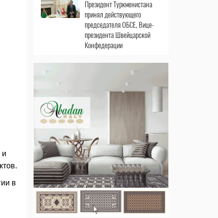
Президент Туркменистана
принял действующего
председателя ОБСЕ, Вице-
президента Швейцарской
Конфедерации
 и
ктов.
ии в