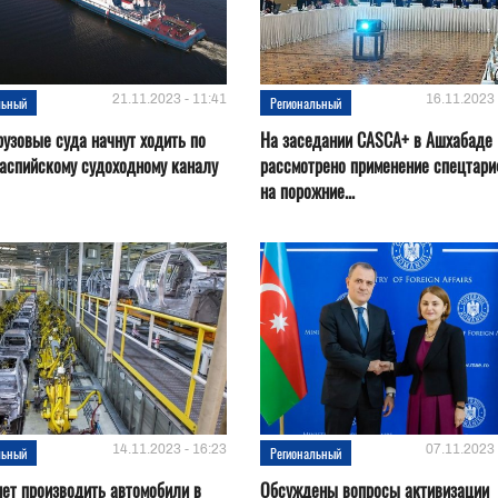
21.11.2023 - 11:41
16.11.2023 
льный
Региональный
рузовые суда начнут ходить по
На заседании CASCA+ в Ашхабаде
аспийскому судоходному каналу
рассмотрено применение спецтар
на порожние...
14.11.2023 - 16:23
07.11.2023 
льный
Региональный
нет производить автомобили в
Обсуждены вопросы активизации