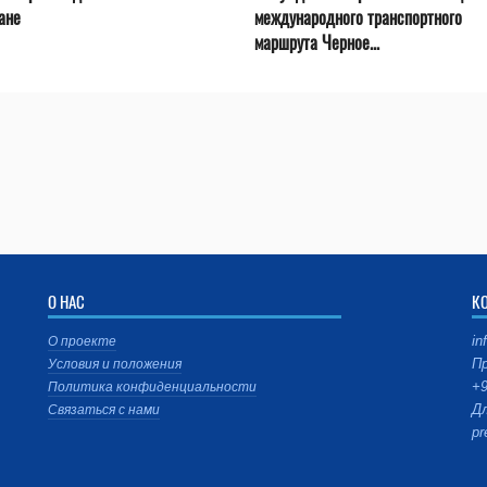
ане
международного транспортного
маршрута Черное...
О НАС
К
in
О проекте
Пр
Условия и положения
+9
Политика конфиденциальности
Дл
Связаться с нами
pr