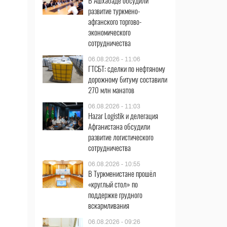
В Ашхабаде обсудили
развитие туркмено-
афганского торгово-
экономического
сотрудничества
06.08.2026 - 11:06
ГТСБТ: сделки по нефтяному
дорожному битуму составили
270 млн манатов
06.08.2026 - 11:03
Hazar Logistik и делегация
Афганистана обсудили
развитие логистического
сотрудничества
06.08.2026 - 10:55
В Туркменистане прошёл
«круглый стол» по
поддержке грудного
вскармливания
06.08.2026 - 09:26