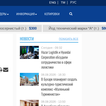
ENG
TM
РУС
ДЕРЫ
ИНФОРМАЦИЯ
КОТИРОВКИ
$300
$86 000
стый (т.)
Йод технический марки "А" (т.)
НОВОСТИ
ПОКАЗАТЬ ВСЕ
Сегодня - 09:32
Hazar Logistik и Hyundai
Corporation обсудили
сотрудничество в сфере
логистики
06.08.2026 - 16:30
В Бухаре планируют создать
культурно-туристический
комплекс «Маленький
Туркменистан»
06.08.2026 - 13:50