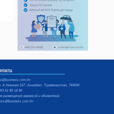
ОНТАКТЫ
fo@business.com.tm
. А.Ниязова 157, Ашгабат, Туркменистан, 744000
93 61 89 14 98
я размещения вакансий и объявлений:
ess@business.com.tm