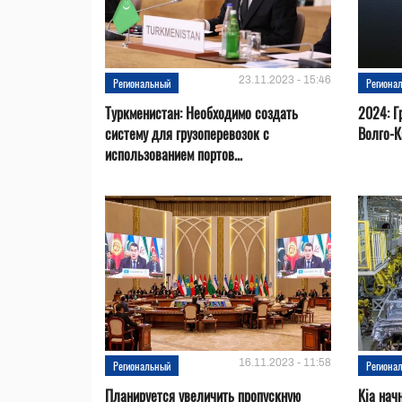
23.11.2023 - 15:46
Региональный
Региона
Туркменистан: Необходимо создать
2024: Г
систему для грузоперевозок с
Волго-К
использованием портов...
16.11.2023 - 11:58
Региональный
Региона
Планируется увеличить пропускную
Kia нач