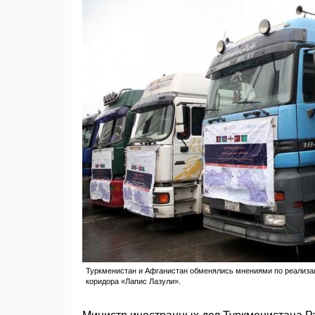
Туркменистан и Афганистан обменялись мнениями по реализац
коридора «Лапис Лазули».