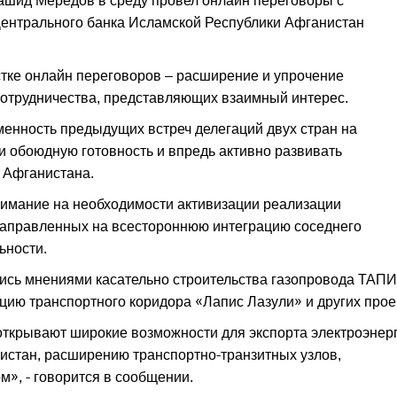
ашид Мередов в среду провел онлайн переговоры с
ентрального банка Исламской Республики Афганистан
тке онлайн переговоров – расширение и упрочение
сотрудничества, представляющих взаимный интерес.
менность предыдущих встреч делегаций двух стран на
 обоюдную готовность и впредь активно развивать
 Афганистана.
нимание на необходимости активизации реализации
 направленных на всестороннюю интеграцию соседнего
ьности.
ись мнениями касательно строительства газопровода ТАПИ
цию транспортного коридора «Лапис Лазули» и других прое
открывают широкие возможности для экспорта электроэнерг
истан, расширению транспортно-транзитных узлов,
», - говорится в сообщении.