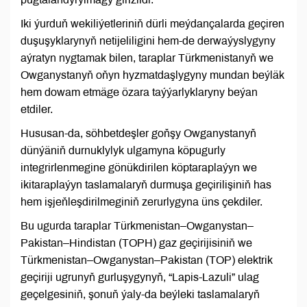
Iki ýurduň wekiliýetleriniň dürli meýdançalarda geçiren
duşuşyklarynyň netijeliligini hem-de derwaýyslygyny
aýratyn nygtamak bilen, taraplar Türkmenistanyň we
Owganystanyň oňyn hyzmatdaşlygyny mundan beýläk
hem dowam etmäge özara taýýarlyklaryny beýan
etdiler.
Hususan-da, söhbetdeşler goňşy Owganystanyň
dünýäniň durnuklylyk ulgamyna köpugurly
integrirlenmegine gönükdirilen köptaraplaýyn we
ikitaraplaýyn taslamalaryň durmuşa geçirilişiniň has
hem işjeňleşdirilmeginiň zerurlygyna üns çekdiler.
Bu ugurda taraplar Türkmenistan–Owganystan–
Pakistan–Hindistan (TOPH) gaz geçirijisiniň we
Türkmenistan–Owganystan–Pakistan (TOP) elektrik
geçiriji ugrunyň gurluşygynyň, “Lapis-Lazuli” ulag
geçelgesiniň, şonuň ýaly-da beýleki taslamalaryň