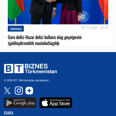
07.11.2023 - 15:30
Sebitleýin
Gara deňiz-Hazar deňzi halkara ulag geçelgesini
işjeňleşdirmeklik maslahatlaşyldy
© 2026 BT. Ähli hukuklar goralandyr.
EDARA