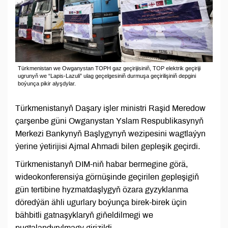
Türkmenistan we Owganystan TOPH gaz geçirijisiniň, TOP elektrik geçiriji
ugrunyň we “Lapis-Lazuli” ulag geçelgesiniň durmuşa geçirilişiniň depgini
boýunça pikir alyşdylar.
Türkmenistanyň Daşary işler ministri Raşid Meredow
çarşenbe güni Owganystan Yslam Respublikasynyň
Merkezi Bankynyň Başlygynyň wezipesini wagtlaýyn
ýerine ýetirijisi Ajmal Ahmadi bilen gepleşik geçirdi.
Türkmenistanyň DIM-niň habar bermegine görä,
wideokonferensiýa görnüşinde geçirilen gepleşigiň
gün tertibine hyzmatdaşlygyň özara gyzyklanma
döredýän ähli ugurlary boýunça birek-birek üçin
bähbitli gatnaşyklaryň giňeldilmegi we
pugtalandyrylmagy girizildi.