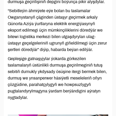
durmuşa geçirilişiniň depgini boýunça pikir alyşdylar.
“Sebitleýin ähmiýete eýe bolan bu taslamalar
Owganystanyň çäginden üstaşyr geçirmek arkaly
Günorta Aziýa ýurtlaryna elektrik energiýasynyň
eksport edilmegi üçin mümkinçiliklerini döredýär we
bitewi logistika merkezi bilen utgaşdyrylan ulag-
üstaşyr geçelgeleriniň ugrunyň giňeldilmegi üçin zerur
şertleri döredýär” diýip, habarda beýan edilýär.
Gepleşige gatnaşyjylar ýokarda görkezilen
taslamalaryň üstünlikli durmuşa geçirilmeginiň tutuş
sebitiň durnukly ykdysady ösüşine itergi bermek bilen,
durmuş we ynsanperwer häsiýetli meseleleriň oňyn
çözgüdine, parahatçylygyň we howpsuzlygyň
pugtalandyrylmagyna ýardam berýändigini aýratyn
nygtadylar.