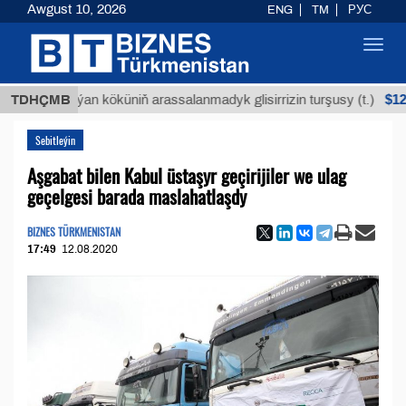
Awgust 10, 2026
ENG
TM
РУС
Toggl
navig
$12935,18
TDHÇMB
Buýan köküniň arassalanmadyk glisirrizin turşusy (t.)
Sebitleýin
Aşgabat bilen Kabul üstaşyr geçirijiler we ulag
geçelgesi barada maslahatlaşdy
BIZNES TÜRKMENISTAN
17:49
12.08.2020