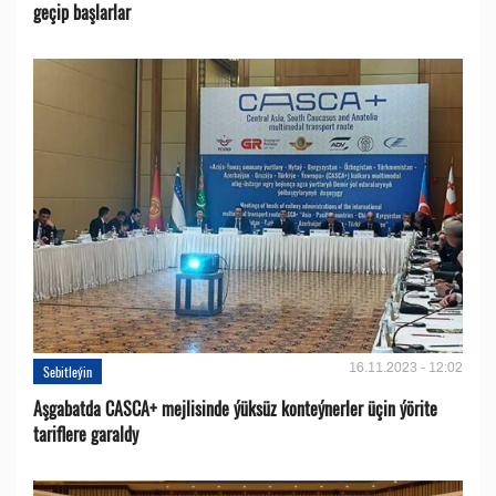
geçip başlarlar
16.11.2023 - 12:02
Sebitleýin
Aşgabatda CASCA+ mejlisinde ýüksüz konteýnerler üçin ýörite
tariflere garaldy