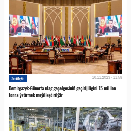
16.11.2023 - 11:58
Sebitleýin
Demirgazyk-Günorta ulag geçelgesiniň geçirijiligini 15 million
tonna ýetirmek meýilleşdirilýär