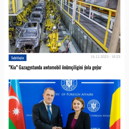
14.11.2023 - 16:23
Sebitleýin
“Kia” Gazagystanda awtomobil önümçiligini ýola goýar