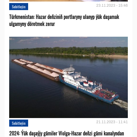
23.11.2023 - 15:46
Sebitleýin
Türkmenistan: Hazar deňziniň portlaryny ulanyp ýük daşamak
ulgamyny döretmek zerur
21.11.2023 - 11:41
Sebitleýin
2024: Ýük daşaýjy gämiler Wolga-Hazar deňzi gämi kanalyndan