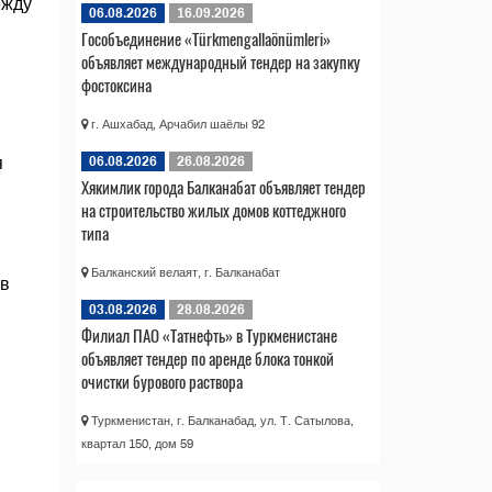
ежду
06.08.2026
16.09.2026
Гособъединение «Türkmengallaönümleri»
объявляет международный тендер на закупку
фостоксина
г. Ашхабад, Арчабил шаёлы 92
06.08.2026
26.08.2026
я
Хякимлик города Балканабат объявляет тендер
на строительство жилых домов коттеджного
типа
Балканский велаят, г. Балканабат
 в
03.08.2026
28.08.2026
Филиал ПАО «Татнефть» в Туркменистане
объявляет тендер по аренде блока тонкой
очистки бурового раствора
Туркменистан, г. Балканабад, ул. Т. Сатылова,
квартал 150, дом 59