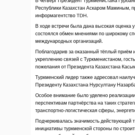
В четверг Президент Туркменистана Гурба
Республики Казахстан Аскаром Маминым, п
информагентство TDH.
В ходе встречи была дана высокая оценка 
состоялся обмен мнениями по широкому спе
международных организаций.
Поблагодарив за оказанный тёплый приём и
укреплению связей с Туркменистаном, гост
пожелания от Президента Казахстана Касы
Туркменский лидер также адресовал наилу
Президенту Казахстана Нурсултану Назарба
Особое внимание было уделено реализации
перспективам партнёрства на таких стратег
транспортно-логистическая сферы, энергети
Подчеркивалась значимость действующей т
инициативы туркменской стороны по строи