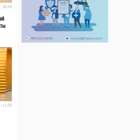
- 16:53
ой
кты
- 11:53