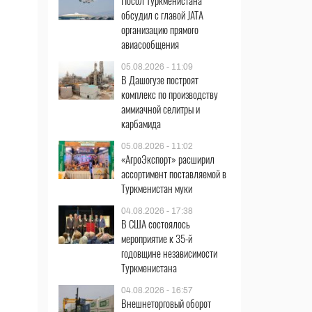
Посол Туркменистана
обсудил с главой JATA
организацию прямого
авиасообщения
05.08.2026 - 11:09
В Дашогузе построят
комплекс по производству
аммиачной селитры и
карбамида
05.08.2026 - 11:02
«АгроЭкспорт» расширил
ассортимент поставляемой в
Туркменистан муки
04.08.2026 - 17:38
В США состоялось
мероприятие к 35-й
годовщине независимости
Туркменистана
04.08.2026 - 16:57
Внешнеторговый оборот