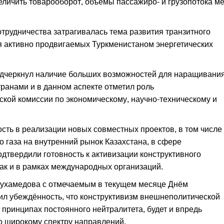
личить товарооборот, объёмы пассажиро- и грузопотока м
трудничества затрагивалась тема развития транзитного
я активно продвигаемых Туркменистаном энергетических
дчеркнул наличие больших возможностей для наращивани
ранами и в данном аспекте отметил роль
кой комиссии по экономическому, научно-техническому и
ть в реализации новых совместных проектов, в том числе
го газа на внутренний рынок Казахстана, в сфере
твердили готовность к активизации конструктивного
так и в рамках международных организаций.
ухамедова с отмечаемым в текущем месяце Днём
ил убеждённость, что конструктивизм внешнеполитической
 принципах постоянного нейтралитета, будет и впредь
о широкому спектру направлений.