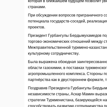
которая в ближайшем будущем позволит уве
странами.
При обсуждении вопросов приграничного со
потенциала государств-соседей, реализаци
проектов.
Президент Гурбангулы Бердымухамедов по
торгово-экономических отношений между ст
Межправительственной туркмено-казахстанс
культурному сотрудничеству.
Была выражена обоюдная заинтересованнос
области газохимии, в поставках туркменско
агропромышленного комплекса. Стороны под
партнёрства как в двустороннем формате, 
Поздравив Президента Гурбангулы Бердым
независимости страны, Аскар Мамин выраз
стратегии Туркменистана, базирующейся на
способствовать развитию сотрудничества п