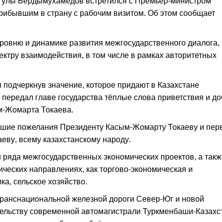
нгулы Бердымухамедов встретился с Премьер-министром
рибывшим в страну с рабочим визитом. Об этом сообщает
уровню и динамике развития межгосударственного диалога,
ктру взаимодействия, в том числе в рамках авторитетных
 подчеркнув значение, которое придают в Казахстане
ь передал главе государства тёплые слова приветствия и д
м-Жомарта Токаева.
чшие пожелания Президенту Касым-Жомарту Токаеву и пер
еву, всему казахстанскому народу.
 ряда межгосударственных экономических проектов, а такж
ических направлениях, как торгово-экономическая и
ка, сельское хозяйство.
ранснациональной железной дороги Север-Юг и новой
тельству современной автомагистрали Туркменбаши-Казахс