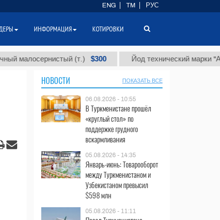
ENG
TM
РУС
ДЕРЫ
ИНФОРМАЦИЯ
КОТИРОВКИ
$300
$8
осернистый (т.)
Йод технический марки "А" (т.)
НОВОСТИ
ПОКАЗАТЬ ВСЕ
06.08.2026 - 10:55
В Туркменистане прошёл
«круглый стол» по
поддержке грудного
вскармливания
05.08.2026 - 14:35
Январь-июнь: Товарооборот
между Туркменистаном и
Узбекистаном превысил
$598 млн
05.08.2026 - 11:11