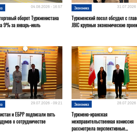
04.08.2026 - 16:57
31.07.2026 
ка
Экономика
орговый оборот Туркменистана
Туркменский посол обсудил с глав
на 9% за январь-июль
JBIC крупные экономические прое
29.07.2026 - 09:21
28.07.2026 
ка
Экономика
истан и ЕБРР подписали пять
Туркмено-иранская
думов о сотрудничестве
межправительственная комиссия
рассмотрела перспективные...