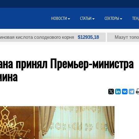
НОВОСТИ
СТАТЬИ
СЕКТОРЫ
ТЕН
$12935,18
ислота солодкового корня
Мазут топочный мал
ана принял Премьер-министра
мина