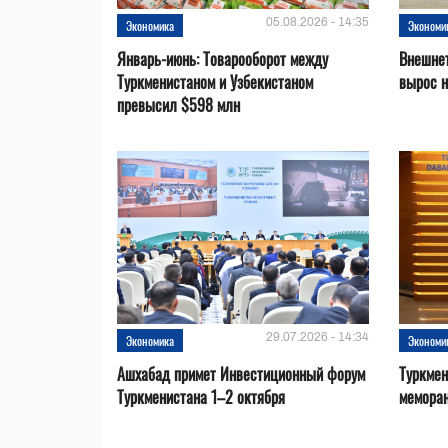
05.08.2026 - 14:35
Экономика
Экономи
Январь-июнь: Товарооборот между
Внешнет
Туркменистаном и Узбекистаном
вырос 
превысил $598 млн
29.07.2026 - 14:34
Экономика
Экономи
Ашхабад примет Инвестиционный форум
Туркмен
Туркменистана 1–2 октября
меморан