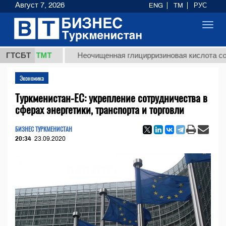
Август 7, 2026
ENG
TM
РУС
Toggl
navig
37,8 ТМТ
ГТСБТ
Неочищенная глицирризиновая кислота солодко
Экономика
Туркменистан-ЕС: укрепление сотрудничества в
сферах энергетики, транспорта и торговли
БИЗНЕС ТУРКМЕНИСТАН
20:34
23.09.2020