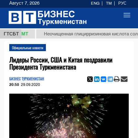
Август 7, 2026
ENG
TM
РУС
Toggl
navig
8 ТМТ
ГТСБТ
Неочищенная глицирризиновая кислота солодковог
Официальные новости
Лидеры России, США и Китая поздравили
Президента Туркменистана
БИЗНЕС ТУРКМЕНИСТАН
20:50
29.09.2020