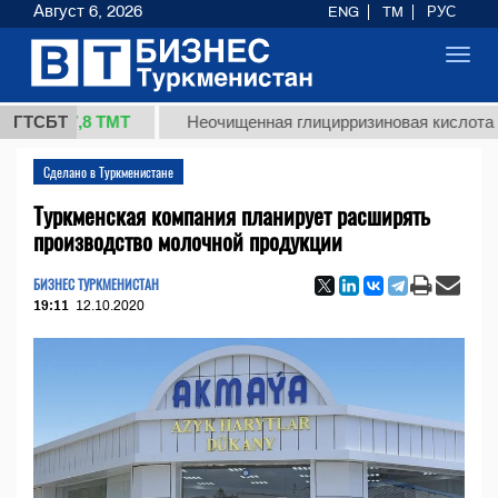
Август 6, 2026
ENG
TM
РУС
Toggl
navig
37,8 ТМТ
)
ГТСБТ
Неочищенная глицирризиновая кислота солод
Сделано в Туркменистане
Туркменская компания планирует расширять
производство молочной продукции
БИЗНЕС ТУРКМЕНИСТАН
19:11
12.10.2020