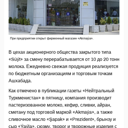
При предприятии открыт фирменный магазин «Akmaýa».
В цехах акционерного общества закрытого типа
«Süýt» за смену перерабатывается от 10 до 20 тонн
молока. Ежедневно свежая продукция реализуется
по бюджетным организациям и торговым точкам
Ашхабада.
Как отмечено в публикации газеты «Нейтральный
Туркменистан» в пятницу, компания производит
пастеризованное молоко, кефир, сливки, айран,
сметану под торговой маркой «Akmaýa», а также
сливочное масло «Şapak» и «Prezident», брынзу и
сыр «Ýaýla», сюзму, творог и творожные изделия с