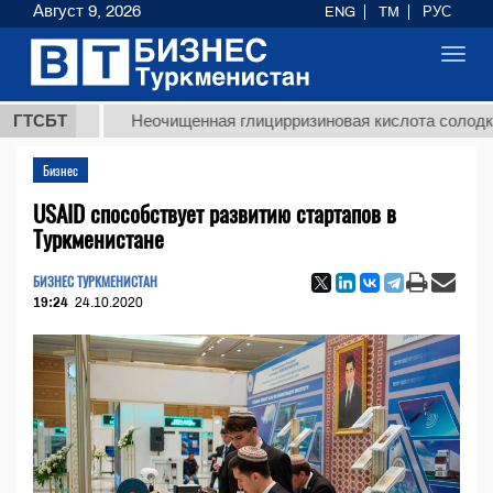
Август 9, 2026
ENG
TM
РУС
Toggl
navig
МТ
ГТСБТ
Неочищенная глицирризиновая кислота солодкового к
Бизнес
USAID способствует развитию стартапов в
Туркменистане
БИЗНЕС ТУРКМЕНИСТАН
19:24
24.10.2020