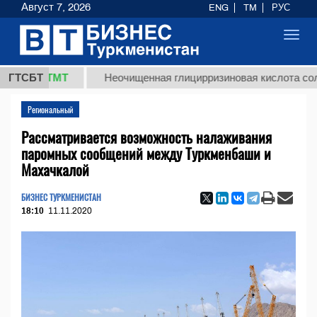
Август 7, 2026
ENG
TM
РУС
Toggl
navig
7,8 ТМТ
ГТСБТ
Неочищенная глицирризиновая кислота солодко
Региональный
Рассматривается возможность налаживания
паромных сообщений между Туркменбаши и
Махачкалой
БИЗНЕС ТУРКМЕНИСТАН
18:10
11.11.2020