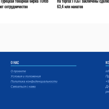
 Турецкая товарная биржа TÜRİB
На торгах ГТСБТ заключены сделк
ют сотрудничество
63,4 млн манатов
О НАС
К
in
О проекте
Пр
Условия и положения
+9
Политика конфиденциальности
Дл
Связаться с нами
pr