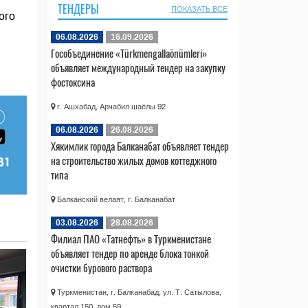
ТЕНДЕРЫ
ПОКАЗАТЬ ВСЕ
ого
06.08.2026
16.09.2026
Гособъединение «Türkmengallaönümleri»
объявляет международный тендер на закупку
фостоксина
г. Ашхабад, Арчабил шаёлы 92
06.08.2026
26.08.2026
Хякимлик города Балканабат объявляет тендер
на строительство жилых домов коттеджного
типа
Балканский велаят, г. Балканабат
03.08.2026
28.08.2026
Филиал ПАО «Татнефть» в Туркменистане
объявляет тендер по аренде блока тонкой
очистки бурового раствора
Туркменистан, г. Балканабад, ул. Т. Сатылова,
квартал 150, дом 59