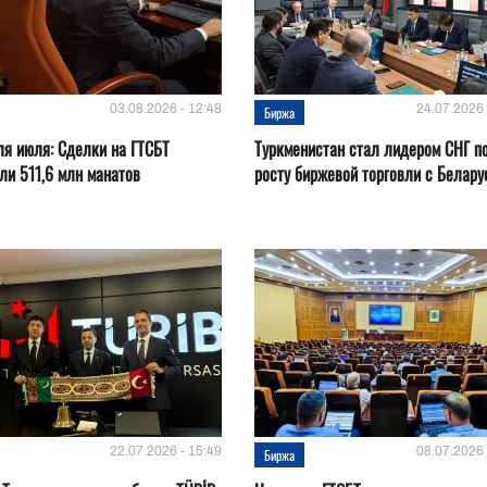
03.08.2026 - 12:48
24.07.2026 
Биржа
ля июля: Сделки на ГТСБТ
Туркменистан стал лидером СНГ п
ли 511,6 млн манатов
росту биржевой торговли с Белару
22.07.2026 - 15:49
08.07.2026 
Биржа