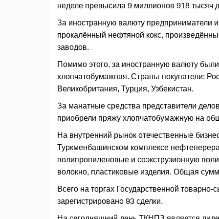
неделе превысила 9 миллионов 918 тысяч д
За иностранную валюту предприниматели и
прокалённый нефтяной кокс, произведённ
заводов.
Помимо этого, за иностранную валюту были
хлопчатобумажная. Страны-покупатели: Ро
Великобритания, Турция, Узбекистан.
За манатные средства представители делов
приобрели пряжу хлопчатобумажную на общ
На внутренний рынок отечественные бизне
Туркменбашинском комплексе нефтеперера
полипропиленовые и соэкструзионную полип
волокно, пластиковые изделия. Общая сумм
Всего на торгах Государственной товарно-
зарегистрировано 93 сделки.
На сегодняшний день ТКНПЗ является лиде