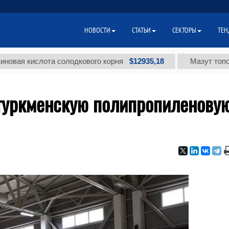
НОВОСТИ
СТАТЬИ
СЕКТОРЫ
ТЕН
$12935,18
 кислота солодкового корня
Мазут топочный 
туркменскую полипропиленову