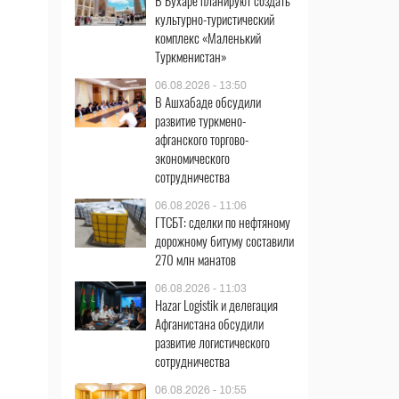
В Бухаре планируют создать
культурно-туристический
комплекс «Маленький
Туркменистан»
06.08.2026 - 13:50
В Ашхабаде обсудили
развитие туркмено-
афганского торгово-
экономического
сотрудничества
06.08.2026 - 11:06
ГТСБТ: сделки по нефтяному
дорожному битуму составили
270 млн манатов
06.08.2026 - 11:03
Hazar Logistik и делегация
Афганистана обсудили
развитие логистического
сотрудничества
06.08.2026 - 10:55