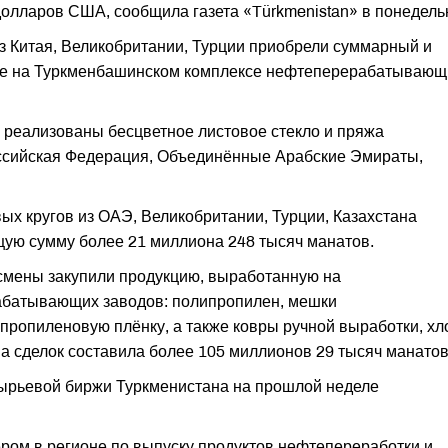
олларов США, сообщила газета «Türkmenistan» в понедель
з Китая, Великобритании, Турции приобрели суммарный и
ые на Туркменбашинском комплексе нефтеперерабатывающ
 реализованы бесцветное листовое стекло и пряжа
ссийская Федерация, Объединённые Арабские Эмираты,
ых кругов из ОАЭ, Великобритании, Турции, Казахстана
ую сумму более 21 миллиона 248 тысяч манатов.
смены закупили продукцию, выработанную на
батывающих заводов: полипропилен, мешки
ропиленовую плёнку, а также ковры ручной выработки, хл
а сделок составила более 105 миллионов 29 тысяч манатов
сырьевой биржи Туркменистана на прошлой неделе
ром в регионе по выпуску продуктов нефтепереработки и