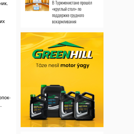
В Туркменистане прошёл
ник.
«круглый стол» по
поддержке грудного
вскармливания
их
опок-
.