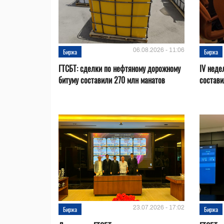
06.08.2026 - 11:06
Биржа
Биржа
ГТСБТ: сделки по нефтяному дорожному
IV неде
битуму составили 270 млн манатов
состави
23.07.2026 - 17:02
Биржа
Биржа