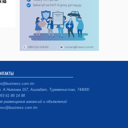
и на
ОНТАКТЫ
fo@business.com.tm
. А.Ниязова 157, Ашгабат, Туркменистан, 744000
93 61 89 14 98
я размещения вакансий и объявлений:
ess@business.com.tm