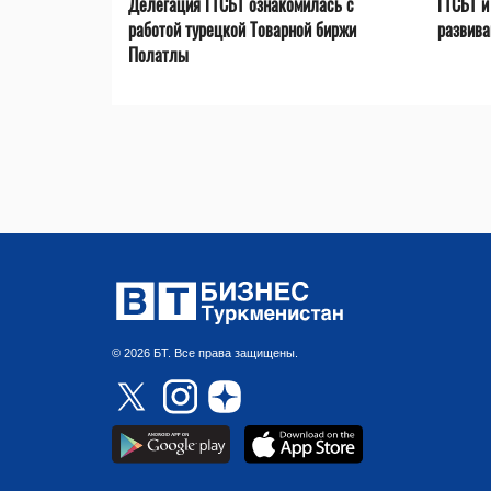
Делегация ГТСБТ ознакомилась с
ГТСБТ и
работой турецкой Товарной биржи
развива
Полатлы
© 2026 БТ. Все права защищены.