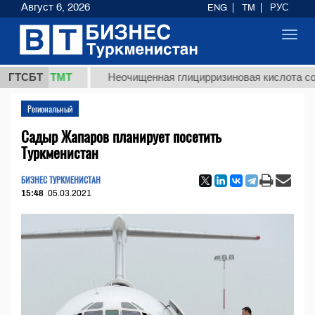
Август 6, 2026
ENG
TM
РУС
Toggl
navig
37,8 ТМТ
ГТСБТ
Неочищенная глицирризиновая кислота солодко
Региональный
Садыр Жапаров планирует посетить
Туркменистан
БИЗНЕС ТУРКМЕНИСТАН
15:48
05.03.2021