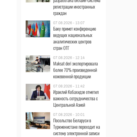
разработана онлайн-система
регистрации иностранных
граждан
07.08.2026 - 13:07
Баку примет конференцию
ведущих национальных
аналитических центров
стран ОТГ
07.08.2026 - 12:14
Maksat deri экспортировала
более 70% произведенной
кожевенной продукции
07.08.2026 - 11:42
Ираклий Кобахидзе отметил
важность сотрудничества с
Центральной Азией
07.08.2026 - 10:01
Посольство Беларуси в
Туркменистане переходит на
систему электронной записи