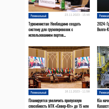
23.11.2023 - 15:46
Региональный
Региона
Туркменистан: Необходимо создать
2024: Г
систему для грузоперевозок с
Волго-К
использованием портов...
16.11.2023 - 11:58
Региональный
Региона
Планируется увеличить пропускную
Kia нач
способность МТК «Север-Юг» до 15 млн
Казахст