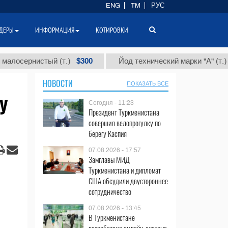
ENG
TM
РУС
ДЕРЫ
ИНФОРМАЦИЯ
КОТИРОВКИ
$300
$86 0
рнистый (т.)
Йод технический марки "А" (т.)
НОВОСТИ
ПОКАЗАТЬ ВСЕ
у
Сегодня - 11:23
Президент Туркменистана
совершил велопрогулку по
берегу Каспия
07.08.2026 - 17:57
Замглавы МИД
Туркменистана и дипломат
США обсудили двустороннее
сотрудничество
07.08.2026 - 13:45
В Туркменистане