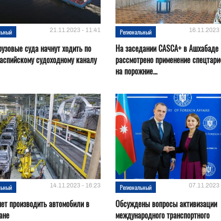
21.11.2023 - 11:41
16.11.2023 
льный
Региональный
рузовые суда начнут ходить по
На заседании CASCA+ в Ашхабаде
аспийскому судоходному каналу
рассмотрено применение спецтар
на порожние...
14.11.2023 - 16:23
07.11.2023 
льный
Региональный
нет производить автомобили в
Обсуждены вопросы активизации
ане
международного транспортного