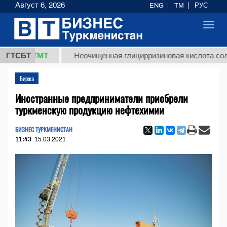
Август 6, 2026
ENG
TM
РУС
Toggl
navig
,8 ТМТ
ГТСБТ
Неочищенная глицирризиновая кислота солодково
Биржа
Иностранные предприниматели приобрели
туркменскую продукцию нефтехимии
БИЗНЕС ТУРКМЕНИСТАН
11:43
15.03.2021