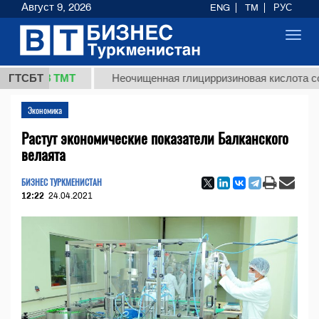
Август 9, 2026
ENG
TM
РУС
Toggl
navig
7,8 ТМТ
ГТСБТ
Неочищенная глицирризиновая кислота солодко
Экономика
Растут экономические показатели Балканского
велаята
БИЗНЕС ТУРКМЕНИСТАН
12:22
24.04.2021