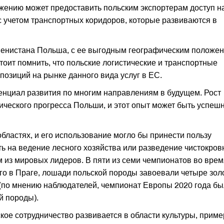
жению может предоставить польским экспортерам доступ н
 учетом транспортных коридоров, которые развиваются в
кменистана Польша, с ее выгодным географическим положен
тоит помнить, что польские логистические и транспортные
позиций на рынке данного вида услуг в ЕС.
енциал развития по многим направлениям в будущем. Рост
ческого прогресса Польши, и этот опыт может быть успеш
бластях, и его использование могло бы принести пользу
ь на ведение лесного хозяйства или разведение чистокро
 из мировых лидеров. В пяти из семи чемпионатов во врем
о в Праге, лошади польской породы завоевали четыре зол
 (по мнению наблюдателей, чемпионат Европы 2020 года бы
й породы).
ское сотрудничество развивается в области культуры, прим