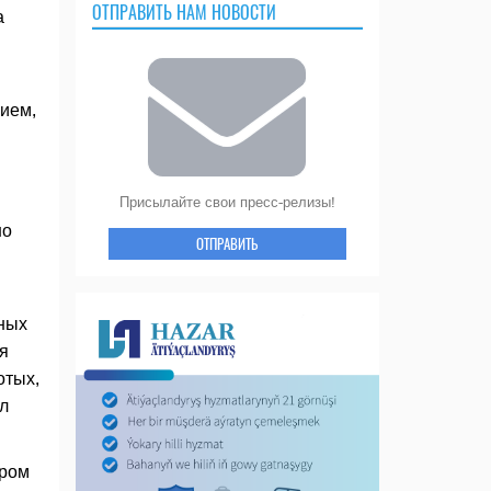
ОТПРАВИТЬ НАМ НОВОСТИ
а
ием,
Присылайте свои пресс-релизы!
но
ОТПРАВИТЬ
вных
я
отых,
л
ером