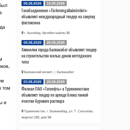
06.08.2026
16.09.2026
 был
Гособъединение «Türkmengallaönümleri»
а
объявляет международный тендер на закупку
фостоксина
яда
г. Ашхабад, Арчабил шаёлы 92
06.08.2026
26.08.2026
Хякимлик города Балканабат объявляет тендер
на строительство жилых домов коттеджного
м
типа
оков,
Балканский велаят, г. Балканабат
ем
03.08.2026
28.08.2026
Филиал ПАО «Татнефть» в Туркменистане
в том
объявляет тендер по аренде блока тонкой
очистки бурового раствора
ы и
Туркменистан, г. Балканабад, ул. Т. Сатылова,
квартал 150, дом 59