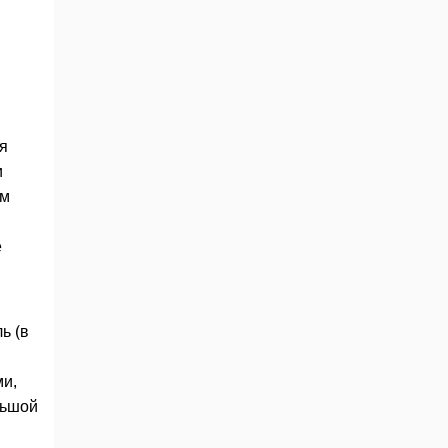
я
и
ом
е
ь (в
ми,
льшой