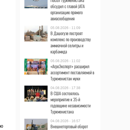
Посол Туркменистана
обсудил с главой JATA
организацию прямого
авиасообщения
05.08.2026 - 11:09
В Дашогузе построят
комплекс по производству
аммиачной селитры и
карбамида
05.08.2026 - 11:02
«АгроЭкспорт» расширил
ассортимент поставляемой в
Туркменистан муки
04.08.2026 - 17:38
В США состоялось
мероприятие к 35-й
годовщине независимости
Туркменистана
04.08.2026 - 16:57
Внешнеторговый оборот
ью