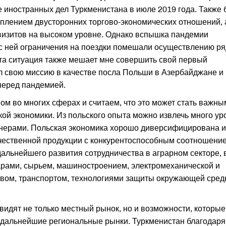
е иностранных дел Туркменистана в июле 2019 года. Также
еплением двусторонних торгово-экономических отношений, 
визитов на высоком уровне. Однако вспышка пандемии
 с ней ограничения на поездки помешали осуществлению р
та ситуация также мешает мне совершить свой первый
л свою миссию в качестве посла Польши в Азербайджане и
 перед пандемией.
ом во многих сферах и считаем, что это может стать важны
й экономики. Из польского опыта можно извлечь много ур
тнерами. Польская экономика хорошо диверсифицирована и
чественной продукции с конкурентоспособным соотношени
альнейшего развития сотрудничества в аграрном секторе, 
арами, сырьем, машиностроением, электромеханической и
вом, транспортом, технологиями защиты окружающей сред
видят не только местный рынок, но и возможности, которые
а дальнейшие региональные рынки. Туркменистан благодаря