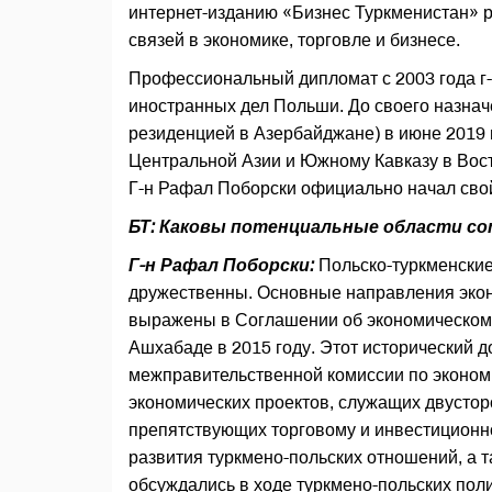
интернет-изданию «Бизнес Туркменистан» р
связей в экономике, торговле и бизнесе.
Профессиональный дипломат с 2003 года г
иностранных дел Польши. До своего назна
резиденцией в Азербайджане) в июне 2019 
Центральной Азии и Южному Кавказу в Вос
Г-н Рафал Поборски официально начал свой 
БТ: Каковы потенциальные области с
Г-н Рафал Поборски:
Польско-туркменские
дружественны. Основные направления экон
выражены в Соглашении об экономическом
Ашхабаде в 2015 году. Этот исторический д
межправительственной комиссии по экономи
экономических проектов, служащих двустор
препятствующих торговому и инвестиционн
развития туркмено-польских отношений, а 
обсуждались в ходе туркмено-польских пол