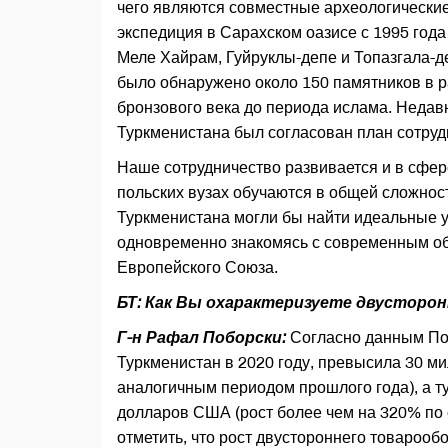
чего являются совместные археологические
экспедиция в Сарахском оазисе с 1995 года
Меле Хайрам, Гуйруклы-депе и Топазгала-д
было обнаружено около 150 памятников в 
бронзового века до периода ислама. Неда
Туркменистана был согласован план сотруд
Наше сотрудничество развивается и в сфер
польских вузах обучаются в общей сложнос
Туркменистана могли бы найти идеальные 
одновременно знакомясь с современным общ
Европейского Союза.
БТ: Как Вы охарактеризуете двусторо
Г-н Рафал Поборски:
Согласно данным Пол
Туркменистан в 2020 году, превысила 30 м
аналогичным периодом прошлого года), а ту
долларов США (рост более чем на 320% по
отметить, что рост двустороннего товароо