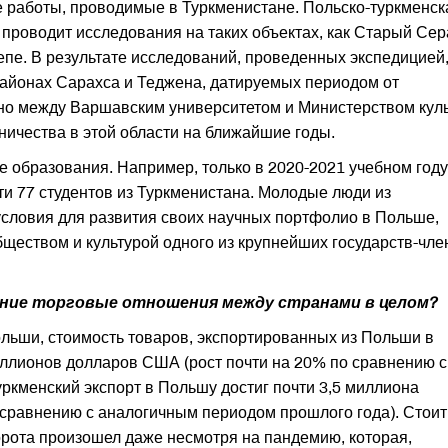
 работы, проводимые в Туркменистане. Польско-туркменск
 проводит исследования на таких объектах, как Старый Сер
епе. В результате исследований, проведенных экспедицией
районах Сарахса и Теджена, датируемых периодом от
вно между Варшавским университетом и Министерством кул
ничества в этой области на ближайшие годы.
е образования. Например, только в 2020-2021 учебном году
ти 77 студентов из Туркменистана. Молодые люди из
условия для развития своих научных портфолио в Польше,
еством и культурой одного из крупнейших государств-чле
нние торговые отношения между странами в целом?
ьши, стоимость товаров, экспортированных из Польши в
иллионов долларов США (рост почти на 20% по сравнению с
ркменский экспорт в Польшу достиг почти 3,5 миллиона
 сравнению с аналогичным периодом прошлого года). Стоит
борота произошел даже несмотря на пандемию, которая,