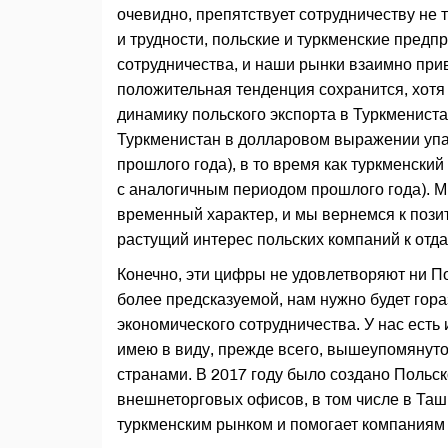
очевидно, препятствует сотрудничеству не т
и трудности, польские и туркменские пред
сотрудничества, и наши рынки взаимно прив
положительная тенденция сохранится, хот
динамику польского экспорта в Туркменистан
Туркменистан в долларовом выражении упа
прошлого года), в то время как туркменски
с аналогичным периодом прошлого года). Мы
временный характер, и мы вернемся к позит
растущий интерес польских компаний к отд
Конечно, эти цифры не удовлетворяют ни П
более предсказуемой, нам нужно будет гор
экономического сотрудничества. У нас есть
имею в виду, прежде всего, вышеупомянут
странами. В 2017 году было создано Польск
внешнеторговых офисов, в том числе в Ташк
туркменским рынком и помогает компаниям 