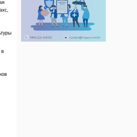
ая
ахс,
,
ьтуры
 в
нов