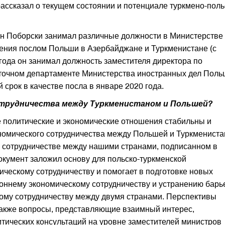
ассказал о текущем состоянии и потенциале туркмено-поль
-н Поборски занимал различные должности в Министерстве
чения послом Польши в Азербайджане и Туркменистане (с
года он занимал должность заместителя директора по
точном департаменте Министерства иностранных дел Поль
срок в качестве посла в январе 2020 года.
отрудничества между Туркменистаном и Польшей?
 политические и экономические отношения стабильны и
омического сотрудничества между Польшей и Туркменист
 сотрудничестве между нашими странами, подписанном в
окумент заложил основу для польско-туркменской
ческому сотрудничеству и помогает в подготовке новых
оннему экономическому сотрудничеству и устранению барь
ому сотрудничеству между двумя странами. Перспективы
также вопросы, представляющие взаимный интерес,
итических консультаций на уровне заместителей министров