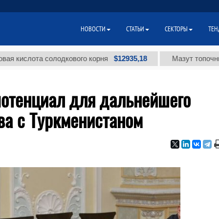
НОВОСТИ
СТАТЬИ
СЕКТОРЫ
ТЕН
$12935,18
лота солодкового корня
Мазут топочный малос
потенциал для дальнейшего
ва с Туркменистаном