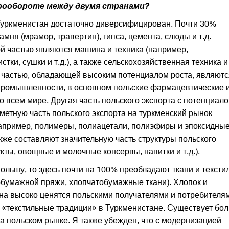
рообороте между двумя странами?
Туркменистан достаточно диверсифицирован. Почти 30%
амня (мрамор, травертин), гипса, цемента, слюды и т.д.
й частью являются машина и техника (например,
ки, сушки и т.д.), а также сельскохозяйственная техника и
 частью, обладающей высоким потенциалом роста, являютс
промышленности, в основном польские фармацевтические 
о всем мире. Другая часть польского экспорта с потенциал
метную часть польского экспорта на туркменский рынок
например, полимеры, полиацетали, полиэфиры и эпоксидны
же составляют значительную часть структуры польского
ты, овощные и молочные консервы, напитки и т.д.).
ольшу, то здесь почти на 100% преобладают ткани и текстил
обумажной пряжи, хлопчатобумажные ткани). Хлопок и
на высоко ценятся польскими получателями и потребителя
 «текстильные традиции» в Туркменистане. Существует бо
а польском рынке. Я также убежден, что с модернизацией