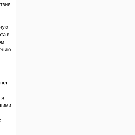
ствия
ьную
рта в
ом
нению
анет
 я
ашими
с