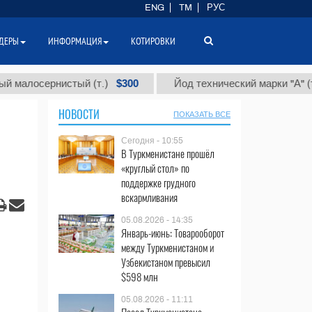
ENG
TM
РУС
ДЕРЫ
ИНФОРМАЦИЯ
КОТИРОВКИ
$300
$86 
ернистый (т.)
Йод технический марки "А" (т.)
НОВОСТИ
ПОКАЗАТЬ ВСЕ
Сегодня - 10:55
В Туркменистане прошёл
«круглый стол» по
поддержке грудного
вскармливания
05.08.2026 - 14:35
Январь-июнь: Товарооборот
между Туркменистаном и
Узбекистаном превысил
$598 млн
05.08.2026 - 11:11