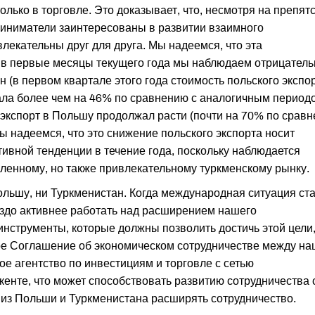
олько в торговле. Это доказывает, что, несмотря на препят
приниматели заинтересованы в развитии взаимного
лекательны друг для друга. Мы надеемся, что эта
я в первые месяцы текущего года мы наблюдаем отрицател
 (в первом квартале этого года стоимость польского экспо
ла более чем на 46% по сравнению с аналогичным период
й экспорт в Польшу продолжал расти (почти на 70% по срав
 надеемся, что это снижение польского экспорта носит
ивной тенденции в течение года, поскольку наблюдается
аленному, но также привлекательному туркменскому рынку.
ольшу, ни Туркменистан. Когда международная ситуация ст
аздо активнее работать над расширением нашего
 инструменты, которые должны позволить достичь этой цели,
ое Соглашение об экономическом сотрудничестве между н
ое агентство по инвестициям и торговле с сетью
енте, что может способствовать развитию сотрудничества 
из Польши и Туркменистана расширять сотрудничество.