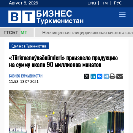
Август 8, 2026
ENG
TM
РУС
Toggl
navig
,8 ТМТ
ГТСБТ
Неочищенная глицирризиновая кислота солодково
Сделано в Туркменистане
«Türkmenaýnaönümleri» произвело продукцию
на сумму около 90 миллионов манатов
БИЗНЕС ТУРКМЕНИСТАН
11:52
13.07.2021