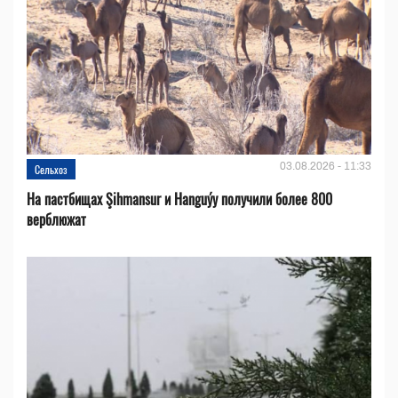
03.08.2026 - 11:33
Сельхоз
На пастбищах Şihmansur и Hanguýy получили более 800
верблюжат