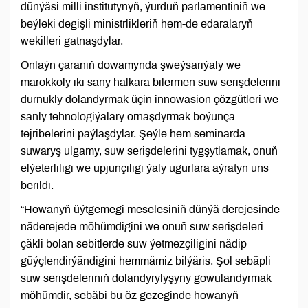
dünýäsi milli institutynyň, ýurduň parlamentiniň we
beýleki degişli ministrlikleriň hem-de edaralaryň
wekilleri gatnaşdylar.
Onlaýn çäräniň dowamynda şweýsariýaly we
marokkoly iki sany halkara bilermen suw serişdelerini
durnukly dolandyrmak üçin innowasion çözgütleri we
sanly tehnologiýalary ornaşdyrmak boýunça
tejribelerini paýlaşdylar. Şeýle hem seminarda
suwaryş ulgamy, suw serişdelerini tygşytlamak, onuň
elýeterliligi we üpjünçiligi ýaly ugurlara aýratyn üns
berildi.
“Howanyň üýtgemegi meselesiniň dünýä derejesinde
näderejede möhümdigini we onuň suw serişdeleri
çäkli bolan sebitlerde suw ýetmezçiligini nädip
güýçlendirýändigini hemmämiz bilýäris. Şol sebäpli
suw serişdeleriniň dolandyrylyşyny gowulandyrmak
möhümdir, sebäbi bu öz gezeginde howanyň