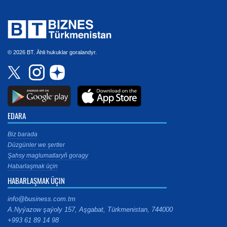
© 2026 BT. Ähli hukuklar goralandyr.
EDARA
Biz barada
Düzgünler we şertler
Şahsy maglumatlaryň goragy
Habarlaşmak üçin
HABARLAŞMAK ÜÇIN
info@business.com.tm
A.Nyýazow şaýoly 157, Aşgabat, Türkmenistan, 744000
+993 61 89 14 98