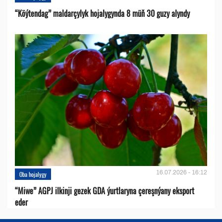
“Köýtendag” maldarçylyk hojalygynda 8 müň 30 guzy alyndy
16.07.2026 - 16:12
Oba hojalygy
“Miwe” AGPJ ilkinji gezek GDA ýurtlaryna çereşnýany eksport
eder