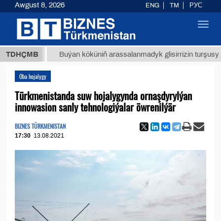
Awgust 8, 2026
ENG
TM
РУС
Toggl
navig
ТМТ
$1
TDHÇMB
Buýan köküniň arassalanmadyk glisirrizin turşusy (t.)
Oba hojalygy
Türkmenistanda suw hojalygynda ornaşdyrylýan
innowasion sanly tehnologiýalar öwrenilýär
BIZNES TÜRKMENISTAN
17:30
13.08.2021