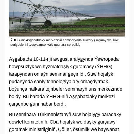
ÝHHG-niň Aşgabatdaky merkeziniň seminarynda suwaryş ulgamy we suw
serişdelerini tygşytlamak ýaly ugurlara seredildi.
Aşgabatda 10-11-nji awgust aralygynda Ýewropada
howpsuzlyk we hyzmatdaşlyk guramasy (ÝHHG)
tarapyndan onlaýn seminar geçirildi. Suw hojalyk
pudagynda sanly tehnologiýalary ornaşdyrmak
boýunça halkara tejribeler seminaryň üns merkezinde
boldy. Bu barada ÝHHG-niň Aşgabatdaky merkezi
çarşenbe güni habar berdi.
Bu seminara Türkmenistanyň suw hojalygy baradaky
döwlet komitetiniň, Oba hojalyk we daşky gurşawy
goramak ministrliginiň, Çöller, ösümlik we haýwanat