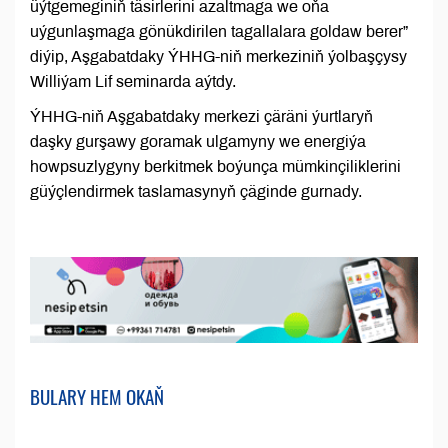
üýtgemeginiň täsirlerini azaltmaga we oňa
uýgunlaşmaga gönükdirilen tagallalara goldaw berer”
diýip, Aşgabatdaky ÝHHG-niň merkeziniň ýolbaşçysy
Williýam Lif seminarda aýtdy.
ÝHHG-niň Aşgabatdaky merkezi çäräni ýurtlaryň
daşky gurşawy goramak ulgamyny we energiýa
howpsuzlygyny berkitmek boýunça mümkinçiliklerini
güýçlendirmek taslamasynyň çäginde gurnady.
BULARY HEM OKAŇ