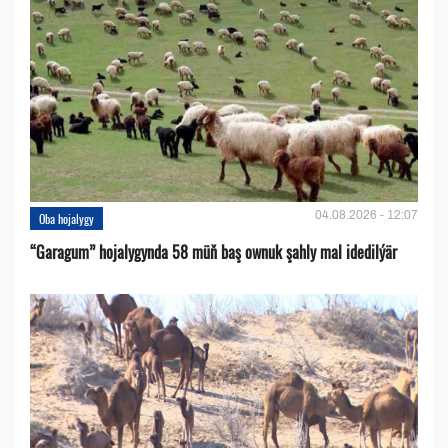
04.08.2026 - 12:07
Oba hojalygy
“Garagum” hojalygynda 58 müň baş ownuk şahly mal idedilýär