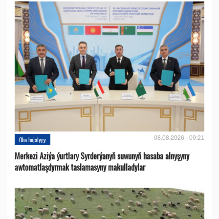
08.08.2026 - 09:21
Oba hojalygy
Merkezi Aziýa ýurtlary Syrderýanyň suwunyň hasaba alnyşyny
awtomatlaşdyrmak taslamasyny makulladylar