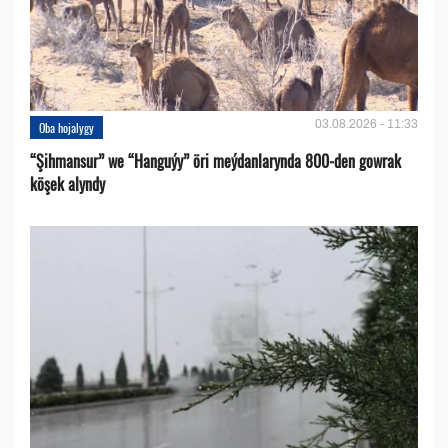
03.08.2026 - 11:33
Oba hojalygy
“Şihmansur” we “Hanguýy” öri meýdanlarynda 800-den gowrak
köşek alyndy