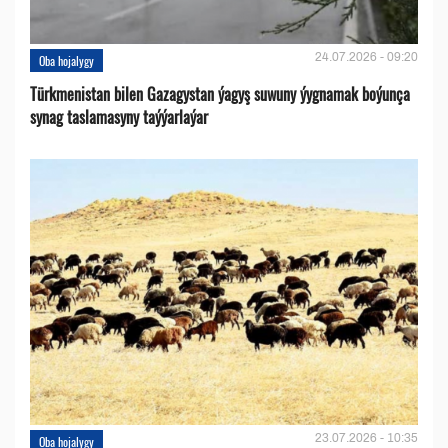
24.07.2026 - 09:20
Oba hojalygy
Türkmenistan bilen Gazagystan ýagyş suwuny ýygnamak boýunça
synag taslamasyny taýýarlaýar
23.07.2026 - 10:35
Oba hojalygy