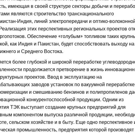
ть, имеющая в своей структуре секторы добычи и перерабо
ктами являются строительство транснационального
кистан-Индия, линий электропередачи и оптико-волоконно
Реализация этих перспективных региональных проектов от
ргопотоков. Обеспечение «голубым» топливом таких крупн
ой, как Индия и Пакистан, будет способствовать выходу на
лижнего и Среднего Востока.
яется более глубокой и широкой переработке углеводородн
енности продолжается претворение в жизнь инновацион
уктурных проектов. Ввод в эксплуатацию на
батывающих заводов установок по вакуумной переработке
изомеризации и смешиванию бензинов и полипропиленов да
овационной конкурентоспособной продукции. Одним из
ития ТЭК выступает создание крупных предприятий для
вным компонентом выпуска различной продукции, необход
те, сельском хозяйстве и в быту. Еще одно перспективное 
ческая промышленность, предприятия которой производят