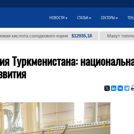
НОВОСТИ
СТАТЬИ
СЕКТОРЫ
ТЕН
$12935,18
ота солодкового корня
Мазут топочный малосе
ия Туркменистана: национальн
звития