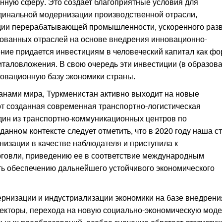
нную сферу. Это создает благоприятные условия для
динальной модернизации производственной отрасли,
ции перерабатывающей промышленности, ускоренного раз
ованных отраслей на основе внедрения инновационно-
ние придается инвестициям в человеческий капитал как ф
италовложения. В свою очередь эти инвестиции (в образова
нновационную базу экономики страны.
анами мира, Туркменистан активно выходит на новые
т созданная современная транспортно-логистическая
дин из транспортно-коммуникационных центров по
анном контексте следует отметить, что в 2020 году наша с
низации в качестве наблюдателя и приступила к
рговли, приведению ее в соответствие международным
ть обеспечению дальнейшего устойчивого экономического
ернизации и индустриализации экономики на базе внедрени
екторы, перехода на новую социально-экономическую моде