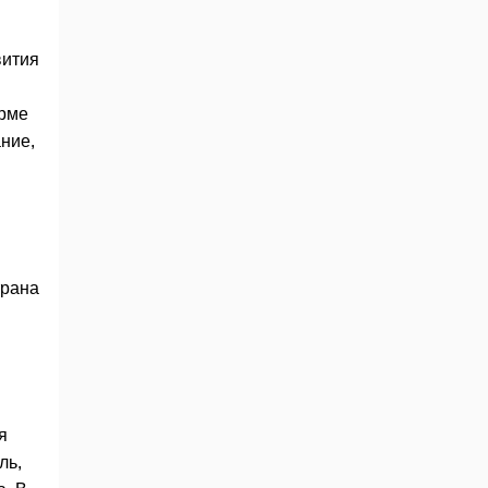
вития
орме
ние,
трана
я
ль,