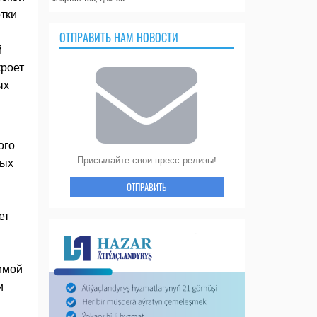
тки
ОТПРАВИТЬ НАМ НОВОСТИ
й
кроет
ых
ого
Присылайте свои пресс-релизы!
ных
ОТПРАВИТЬ
ет
имой
и