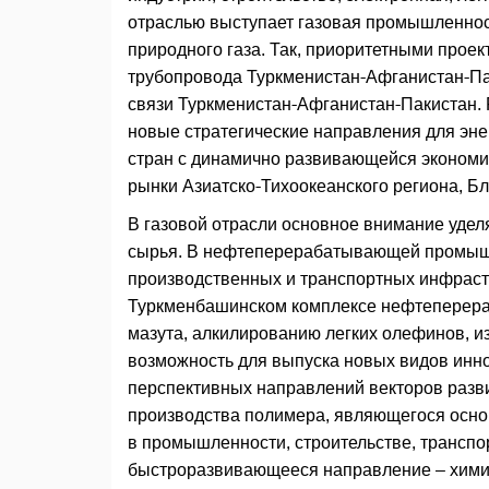
отраслью выступает газовая промышленнос
природного газа. Так, приоритетными прое
трубопровода Туркменистан-Афганистан-Па
связи Туркменистан-Афганистан-Пакистан. 
новые стратегические направления для эне
стран с динамично развивающейся экономик
рынки Азиатско-Тихоокеанского региона, Б
В газовой отрасли основное внимание удел
сырья. В нефтеперерабатывающей промышл
производственных и транспортных инфрастр
Туркменбашинском комплексе нефтеперера
мазута, алкилированию легких олефинов, 
возможность для выпуска новых видов инн
перспективных направлений векторов разв
производства полимера, являющегося осно
в промышленности, строительстве, транспор
быстроразвивающееся направление – хими