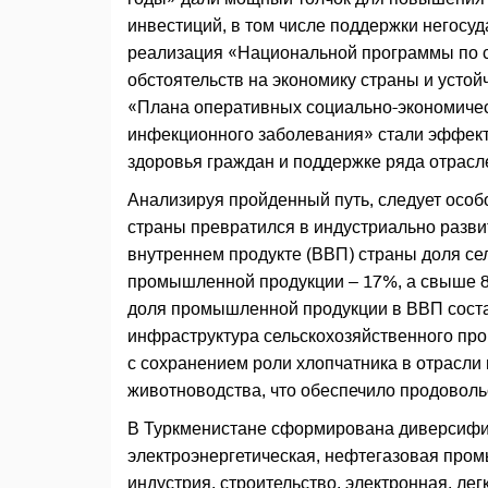
инвестиций, в том числе поддержки негосуд
реализация «Национальной программы по 
обстоятельств на экономику страны и усто
«Плана оперативных социально-экономичес
инфекционного заболевания» стали эффект
здоровья граждан и поддержке ряда отрасл
Анализируя пройденный путь, следует особо
страны превратился в индустриально развит
внутреннем продукте (ВВП) страны доля се
промышленной продукции – 17%, а свыше 8
доля промышленной продукции в ВВП состав
инфраструктура сельскохозяйственного п
с сохранением роли хлопчатника в отрасли 
животноводства, что обеспечило продоволь
В Туркменистане сформирована диверсифиц
электроэнергетическая, нефтегазовая про
индустрия, строительство, электронная, л