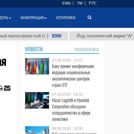
ENG
TM
РУС
ДЕРЫ
ИНФОРМАЦИЯ
КОТИРОВКИ
$300
$86 0
рнистый (т.)
Йод технический марки "А" (т.)
НОВОСТИ
ПОКАЗАТЬ ВСЕ
ая
07.08.2026 - 13:07
Баку примет конференцию
ведущих национальных
аналитических центров
стран ОТГ
07.08.2026 - 09:32
Hazar Logistik и Hyundai
Corporation обсудили
сотрудничество в сфере
логистики
06.08.2026 - 16:30