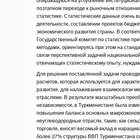
опирающуюся на углубление институциональ
поэтапном переходе к рыночным отношения
статистике. Статистические данные очень 
деятельности, составлении проектов бюдже
экономического развития страны. В соответ
Государственный комитет по статистике пр
методами, ориентируясь при этом на станд
связи перспективной задачей национальной
отвечающих статистическому опыту, нужда
Для решения поставленной задачи проводи
расчетов, которая используется для харак
развития, для налаживания взаимосвязи м
отраслями. В результате масштабных преоб
независимости, в Туркменистане была изме
повышения баланса основных макроэкономи
неуглеводородные отрасли, такие, как сель
торговля, вносят весомый вклад в наращив
более 27% структуры ВВП Туркменистана с