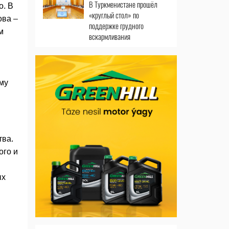
В Туркменистане прошёл
о. В
«круглый стол» по
ова –
поддержке грудного
м
вскармливания
му
тва.
ого и
ых