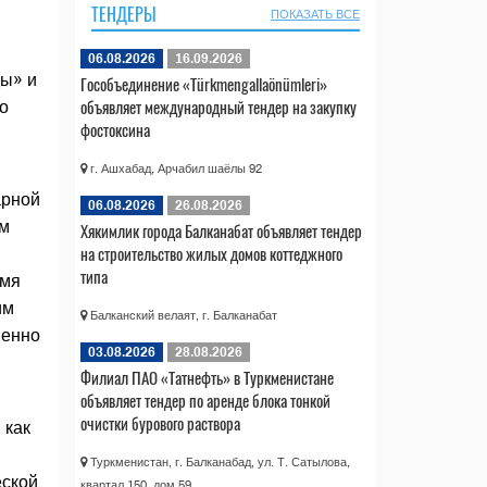
ТЕНДЕРЫ
ПОКАЗАТЬ ВСЕ
06.08.2026
16.09.2026
ды» и
Гособъединение «Türkmengallaönümleri»
объявляет международный тендер на закупку
о
фостоксина
г. Ашхабад, Арчабил шаёлы 92
арной
06.08.2026
26.08.2026
ом
Хякимлик города Балканабат объявляет тендер
на строительство жилых домов коттеджного
типа
емя
им
Балканский велаят, г. Балканабат
менно
03.08.2026
28.08.2026
Филиал ПАО «Татнефть» в Туркменистане
объявляет тендер по аренде блока тонкой
очистки бурового раствора
 как
Туркменистан, г. Балканабад, ул. Т. Сатылова,
еской
квартал 150, дом 59