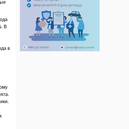
ные
года
%. В
ода в
ному
кта.
ики.
х