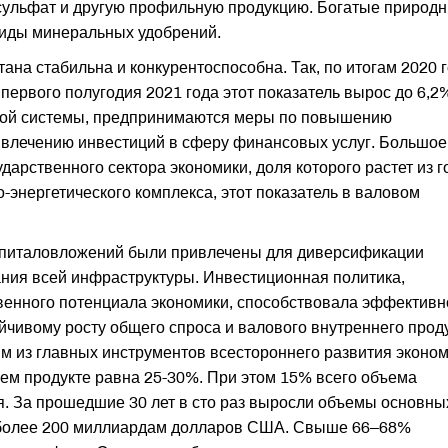
 сульфат и другую профильную продукцию. Богатые природ
виды минеральных удобрений.
тана стабильна и конкурентоспособна. Так, по итогам 2020 
первого полугодия 2021 года этот показатель вырос до 6,2
овой системы, предпринимаются меры по повышению
влечению инвестиций в сферу финансовых услуг. Большое
арственного сектора экономики, доля которого растет из г
но-энергетического комплекса, этот показатель в валовом
апиталовложений были привлечены для диверсификации
ния всей инфраструктуры. Инвестиционная политика,
енного потенциала экономики, способствовала эффектив
йчивому росту общего спроса и валового внутреннего проду
м из главных инструментов всестороннего развития эконом
нем продукте равна 25-30%. При этом 15% всего объема
. За прошедшие 30 лет в сто раз выросли объемы основны
о более 200 миллиардам долларов США. Свыше 66–68%