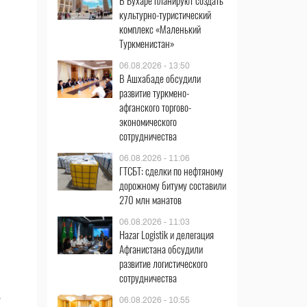
В Бухаре планируют создать
культурно-туристический
комплекс «Маленький
Туркменистан»
06.08.2026 - 13:50
В Ашхабаде обсудили
развитие туркмено-
афганского торгово-
экономического
сотрудничества
06.08.2026 - 11:06
ГТСБТ: сделки по нефтяному
дорожному битуму составили
270 млн манатов
06.08.2026 - 11:03
Hazar Logistik и делегация
Афганистана обсудили
развитие логистического
сотрудничества
о
06.08.2026 - 10:55