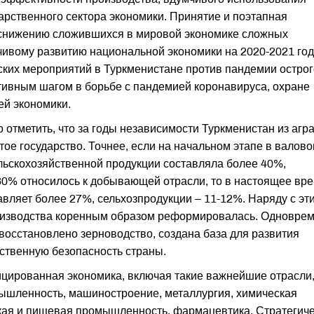
арственного сектора экономики. Принятие и поэтапная
снижению сложившихся в мировой экономике сложных
йчивому развитию национальной экономики на 2020-2021 го
ких мероприятий в Туркменистане против пандемии острог
ивным шагом в борьбе с пандемией коронавируса, охране
ей экономики.
 отметить, что за годы независимости Туркменистан из агр
ое государство. Точнее, если на начальном этапе в валов
льскохозяйственной продукции составляла более 40%,
0% относилось к добывающей отрасли, то в настоящее вр
ляет более 27%, сельхозпродукции – 11-12%. Наряду с эт
роизводства коренным образом реформировалась. Одновре
восстановлено зерноводство, создана база для развития
ственную безопасность страны.
ированная экономика, включая такие важнейшие отрасли,
мышленность, машиностроение, металлургия, химическая
егкая и пищевая промышленность, фармацевтика. Стратегич