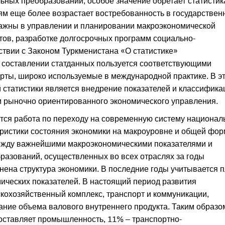
ных преобразований, особое значение обретает статистик
м еще более возрастает востребованность в государствен
важны в управлении и планировании макроэкономической
тов, разработке долгосрочных программ социально-
ствии с Законом Туркменистана «О статистике»
и составлении статданных пользуется соответствующими
арты, широко используемые в международной практике. В э
 статистики является внедрение показателей и классифика
м рыночно ориентированного экономического управления.
тся работа по переходу на современную систему национал
теристики состояния экономики на макроуровне и общей фо
ежду важнейшими макроэкономическими показателями и
разований, осуществленных во всех отраслях за годы
нена структура экономики. В последние годы учитывается 
ческих показателей. В настоящий период развития
скохозяйственный комп­лекс, транспорт и коммуникации,
ание объема валового внутреннего продукта. Таким образо
оставляет промышленность, 11% – транспортно-