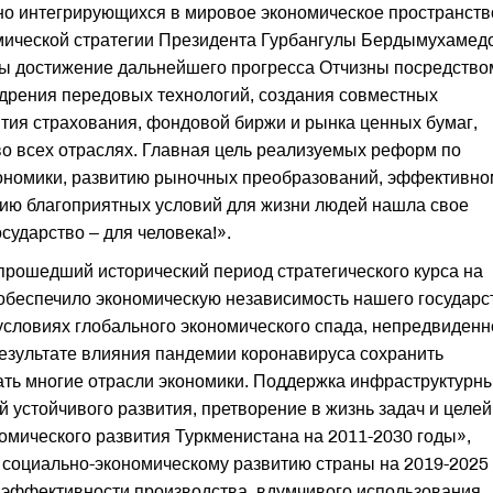
шно интегрирующихся в мировое экономическое пространств
мической стратегии Президента Гурбангулы Бердымухамед
ны достижение дальнейшего прогресса Отчизны посредство
дрения передовых технологий, создания совместных
тия страхования, фондовой биржи и рынка ценных бумаг,
о всех отраслях. Главная цель реализуемых реформ по
ономики, развитию рыночных преобразований, эффективно
нию благоприятных условий для жизни людей нашла свое
ударство – для человека!».
прошедший исторический период стратегического курса на
беспечило экономическую независимость нашего государс
словиях глобального экономического спада, непредвиденн
результате влияния пандемии коронавируса сохранить
ать многие отрасли экономики. Поддержка инфраструктурн
 устойчивого развития, претворение в жизнь задач и целей
мического развития Туркменистана на 2011-2030 годы»,
социально-экономическому развитию страны на 2019-2025
эффективности производства, вдумчивого использования