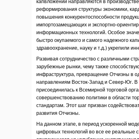
капвложений направляются в производстве
реформирования структуры экономики, кар
повышения конкурентоспособности продук
импортозамещающих и экспортно-ориентир
информационных технологий. Особое значе
быстро окупаемого и самого надежного кап
здравоохранение, науку и т.д.) укрепили и
Развивая сотрудничество с различными стр
зарубежные рынки, чему также способствую
инфраструктура, превращение Отчизны в о
направлениям Восток-Запад и Север-Юг. В д
присоединилась к Всемирной торговой орга
совершенствованию политики в области то
стандартам. Этот шаг призван содействова
развития Отчизны.
На данном этапе, в период ускоренной мод
цифровых технологий во все ее реальные с