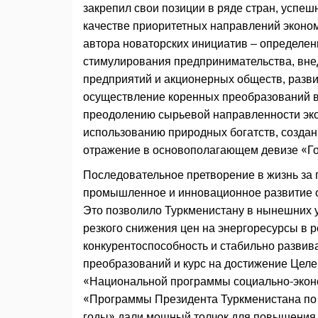
закрепил свои позиции в ряде стран, успе
качестве приоритетных направлений эконо
автора новаторских инициатив – определе
стимулирования предпринимательства, вне
предприятий и акционерных обществ, разви
осуществление коренных преобразований в
преодолению сырьевой направленности эк
использованию природных богатств, созда
отражение в основополагающем девизе «Гос
Последовательное претворение в жизнь за 
промышленное и инновационное развитие о
Это позволило Туркменистану в нынешних у
резкого снижения цен на энергоресурсы в 
конкурентоспособность и стабильно развив
преобразований и курс на достижение Целей
«Национальной программы социально-эконо
«Программы Президента Туркменистана по 
годы» дали мощный толчок для повышения 