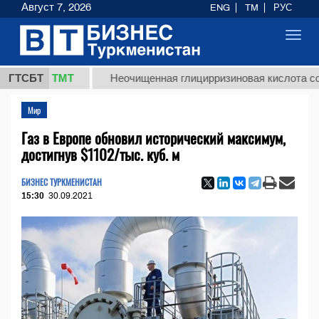
Август 7, 2026
ENG
TM
РУС
Toggl
navig
7,8 ТМТ
ГТСБТ
Неочищенная глицирризиновая кислота солодков
Мир
Газ в Европе обновил исторический максимум,
достигнув $1102/тыс. куб. м
БИЗНЕС ТУРКМЕНИСТАН
15:30
30.09.2021