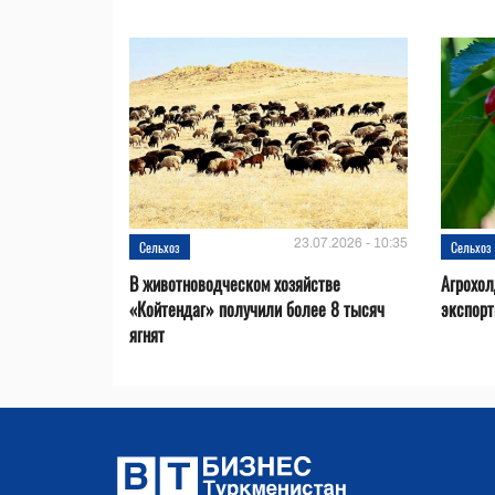
23.07.2026 - 10:35
Сельхоз
Сельхоз
В животноводческом хозяйстве
Агрохол
«Койтендаг» получили более 8 тысяч
экспорт
ягнят