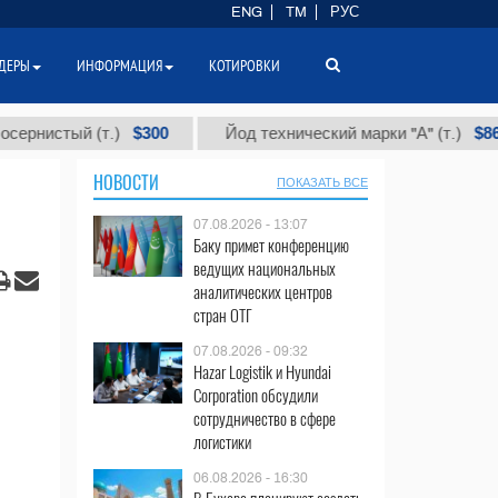
ENG
TM
РУС
ДЕРЫ
ИНФОРМАЦИЯ
КОТИРОВКИ
$300
$86 000
й (т.)
Йод технический марки "А" (т.)
НОВОСТИ
ПОКАЗАТЬ ВСЕ
07.08.2026 - 13:07
Баку примет конференцию
ведущих национальных
аналитических центров
стран ОТГ
07.08.2026 - 09:32
Hazar Logistik и Hyundai
Corporation обсудили
сотрудничество в сфере
логистики
06.08.2026 - 16:30