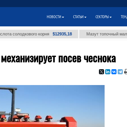
НОВОСТИ
СТАТЬИ
СЕКТОРЫ
ТЕН
$12935,18
лодкового корня
Мазут топочный малосернисты
механизирует посев чеснока