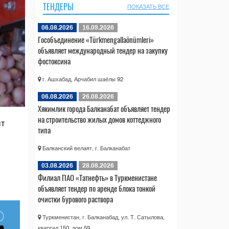
ТЕНДЕРЫ
ПОКАЗАТЬ ВСЕ
06.08.2026
16.09.2026
Гособъединение «Türkmengallaönümleri»
объявляет международный тендер на закупку
фостоксина
г. Ашхабад, Арчабил шаёлы 92
06.08.2026
26.08.2026
Хякимлик города Балканабат объявляет тендер
на строительство жилых домов коттеджного
ыт
типа
Балканский велаят, г. Балканабат
03.08.2026
28.08.2026
Филиал ПАО «Татнефть» в Туркменистане
объявляет тендер по аренде блока тонкой
очистки бурового раствора
Туркменистан, г. Балканабад, ул. Т. Сатылова,
квартал 150, дом 59