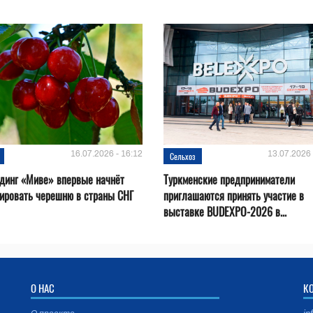
16.07.2026 - 16:12
13.07.2026 
Сельхоз
динг «Миве» впервые начнёт
Туркменские предприниматели
ировать черешню в страны СНГ
приглашаются принять участие в
выставке BUDEXPO-2026 в...
О НАС
К