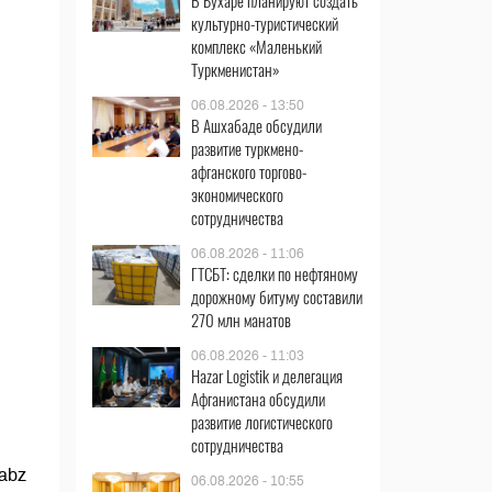
В Бухаре планируют создать
культурно-туристический
комплекс «Маленький
Туркменистан»
06.08.2026 - 13:50
В Ашхабаде обсудили
развитие туркмено-
афганского торгово-
экономического
сотрудничества
06.08.2026 - 11:06
ГТСБТ: сделки по нефтяному
дорожному битуму составили
270 млн манатов
06.08.2026 - 11:03
Hazar Logistik и делегация
Афганистана обсудили
развитие логистического
сотрудничества
abz
06.08.2026 - 10:55