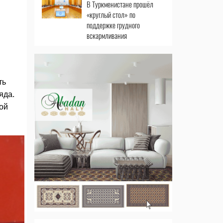
В Туркменистане прошёл
«круглый стол» по
поддержке грудного
вскармливания
ть
яда.
ой