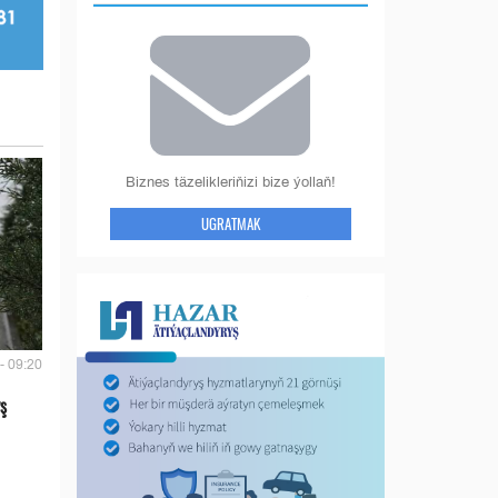
Biznes täzelikleriňizi bize ýollaň!
UGRATMAK
- 09:20
ş