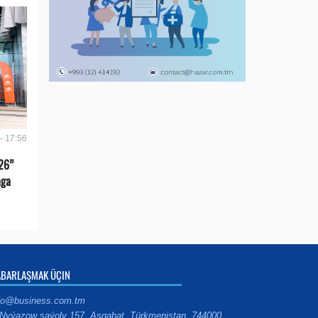
- 17:56
26”
aga
ABARLAŞMAK ÜÇIN
fo@business.com.tm
Nyýazow şaýoly 157, Aşgabat, Türkmenistan, 744000