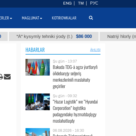
ENG
TM
РУС
ERLER
MAGLUMAT
KOTIROWKALAR
$86 000
А" kysymly tehniki ýody (t.)
Natriý hlorly (nahar duzy)
HABARLAR
ÄHLISI
Şu gün - 13:07
Bakuda TDG-ä agza ýurtlaryň
öňdebaryjy seljeriş
merkezleriniň maslahaty
geçiriler
Şu gün - 09:32
“Hazar Logistik” we “Hyundai
Corporation” logistika
pudagyndaky hyzmatdaşlygy
maslahatlaşdy
06.08.2026 - 16:30