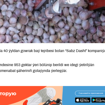
a 40 ýyldan gowrak baý tejribesi bolan “Sabz Dasht” kompaniý
desine 953 gektar ýeri bölünip berildi we idegi ýetirilýän
kmenabat şäheriniň golaýynda ýerleşýär.