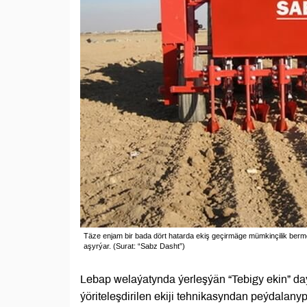
Täze enjam bir bada dört hatarda ekiş geçirmäge mümkinçilik bermek
aşyrýar. (Surat: “Sabz Dasht”)
Lebap welaýatynda ýerleşýän “Tebigy ekin” d
ýöriteleşdirilen ekiji tehnikasyndan peýdalanyp