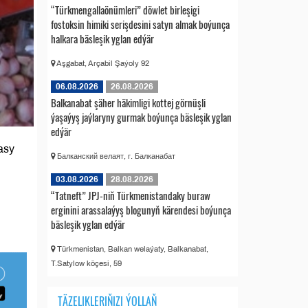
“Türkmengallaönümleri” döwlet birleşigi
fostoksin himiki serişdesini satyn almak boýunça
halkara bäsleşik yglan edýär
Aşgabat, Arçabil Şaýoly 92
06.08.2026
26.08.2026
Balkanabat şäher häkimligi kottej görnüşli
ýaşaýyş jaýlaryny gurmak boýunça bäsleşik yglan
edýär
asy
Балканский велаят, г. Балканабат
03.08.2026
28.08.2026
“Tatneft” JPJ-niň Türkmenistandaky buraw
erginini arassalaýyş blogunyň kärendesi boýunça
bäsleşik yglan edýär
Türkmenistan, Balkan welaýaty, Balkanabat,
T.Satylow köçesi, 59
TÄZELIKLERIŇIZI ÝOLLAŇ