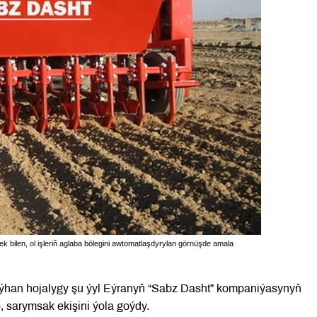
 bilen, ol işleriň aglaba bölegini awtomatlaşdyrylan görnüşde amala
aýhan hojalygy şu ýyl Eýranyň “Sabz Dasht” kompaniýasynyň
, sarymsak ekişini ýola goýdy.