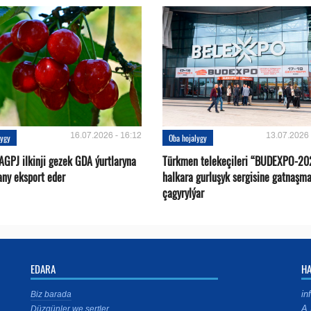
16.07.2026 - 16:12
13.07.2026 
lygy
Oba hojalygy
AGPJ ilkinji gezek GDA ýurtlaryna
Türkmen telekeçileri “BUDEXPO-20
any eksport eder
halkara gurluşyk sergisine gatnaşm
çagyrylýar
EDARA
H
in
Biz barada
A.
Düzgünler we şertler