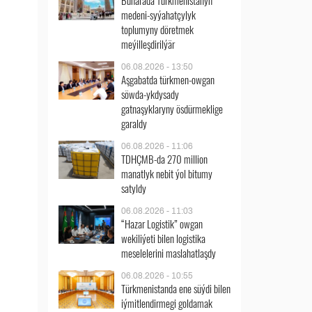
Buharada Türkmenistanyň
medeni-syýahatçylyk
toplumyny döretmek
meýilleşdirilýär
06.08.2026 - 13:50
Aşgabatda türkmen-owgan
söwda-ykdysady
gatnaşyklaryny ösdürmeklige
garaldy
06.08.2026 - 11:06
TDHÇMB-da 270 million
manatlyk nebit ýol bitumy
satyldy
06.08.2026 - 11:03
“Hazar Logistik” owgan
wekiliýeti bilen logistika
meselelerini maslahatlaşdy
06.08.2026 - 10:55
Türkmenistanda ene süýdi bilen
iýmitlendirmegi goldamak