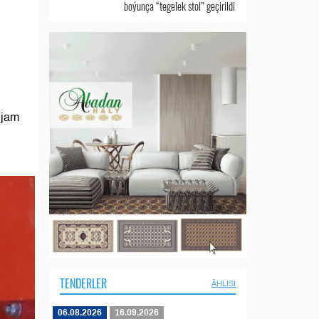
boýunça “tegelek stol” geçirildi
njam
TENDERLER
ÄHLISI
06.08.2026
16.09.2026