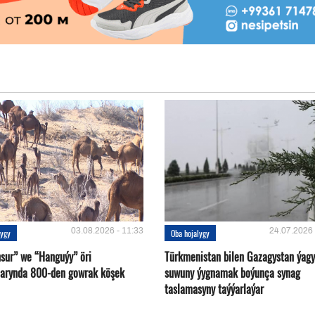
03.08.2026 - 11:33
24.07.2026 
lygy
Oba hojalygy
sur” we “Hanguýy” öri
Türkmenistan bilen Gazagystan ýagy
arynda 800-den gowrak köşek
suwuny ýygnamak boýunça synag
taslamasyny taýýarlaýar