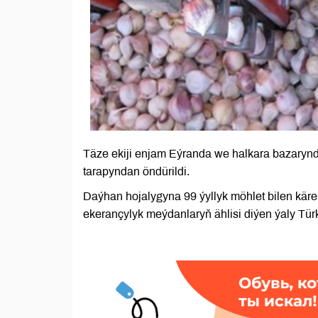
Täze ekiji enjam Eýranda we halkara bazarynd
tarapyndan öndürildi.
Daýhan hojalygyna 99 ýyllyk möhlet bilen kären
ekerançylyk meýdanlaryň ählisi diýen ýaly Tür