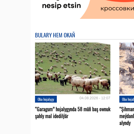
BULARY HEM OKAŇ
04.08.2026 - 12:07
Oba hojalygy
Oba hoja
“Garagum” hojalygynda 58 müň baş ownuk
“Şihman
şahly mal idedilýär
meýdanl
alyndy