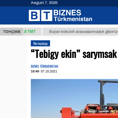
Awgust 7, 2026
37,8 ТМТ
TDHÇMB
Buýan köküniň arassalanmadyk glisirrizin turşusy 
Oba hojalygy
“Tebigy ekin” sarymsak
BIZNES TÜRKMENISTAN
10:40
07.10.2021