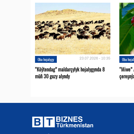
23.07.2026 - 10:35
Oba hojalygy
Oba hoja
“Köýtendag” maldarçylyk hojalygynda 8
“Miwe” 
müň 30 guzy alyndy
çereşný