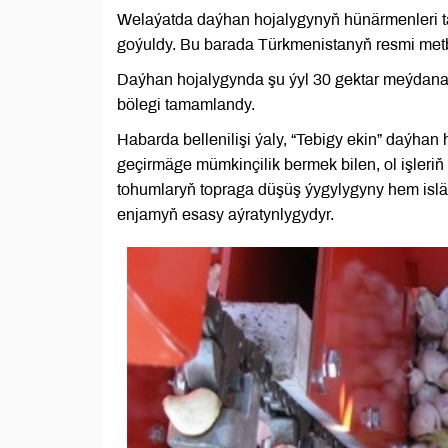
Welaýatda daýhan hojalygynyň hünärmenleri ta
goýuldy. Bu barada Türkmenistanyň resmi met
Daýhan hojalygynda şu ýyl 30 gektar meýdana 
bölegi tamamlandy.
Habarda bellenilişi ýaly, “Tebigy ekin” daýhan
geçirmäge mümkinçilik bermek bilen, ol işleri
tohumlaryň topraga düşüş ýygylygyny hem islä
enjamyň esasy aýratynlygydyr.