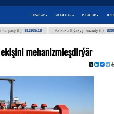
HABARLAR
MAKALALAR
PUDAKLAR
TEND
$12935,18
$300
(t.)
Az kükürtli ýakyş mazudy (t.)
"
 ekişini mehanizmleşdirýär