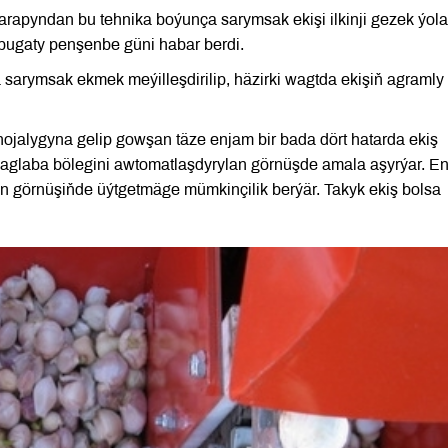
rapyndan bu tehnika boýunça sarymsak ekişi ilkinji gezek ýola
bugaty penşenbe güni habar berdi.
sarymsak ekmek meýilleşdirilip, häzirki wagtda ekişiň agramly
 hojalygyna gelip gowşan täze enjam bir bada dört hatarda ekiş
ň aglaba bölegini awtomatlaşdyrylan görnüşde amala aşyrýar. E
n görnüşiňde üýtgetmäge mümkinçilik berýär. Takyk ekiş bolsa