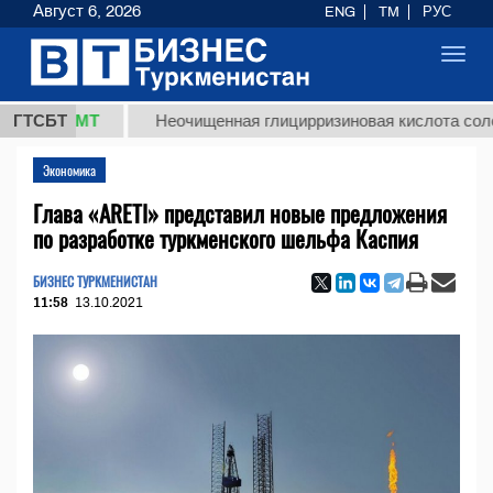
Август 6, 2026
ENG
TM
РУС
Toggl
navig
,8 ТМТ
ГТСБТ
Неочищенная глицирризиновая кислота солодково
Экономика
Глава «ARETI» представил новые предложения
по разработке туркменского шельфа Каспия
БИЗНЕС ТУРКМЕНИСТАН
11:58
13.10.2021