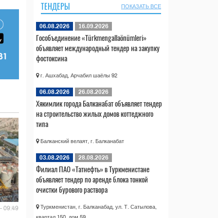
ТЕНДЕРЫ
ПОКАЗАТЬ ВСЕ
06.08.2026
16.09.2026
Гособъединение «Türkmengallaönümleri»
объявляет международный тендер на закупку
фостоксина
г. Ашхабад, Арчабил шаёлы 92
06.08.2026
26.08.2026
Хякимлик города Балканабат объявляет тендер
на строительство жилых домов коттеджного
типа
Балканский велаят, г. Балканабат
03.08.2026
28.08.2026
Филиал ПАО «Татнефть» в Туркменистане
объявляет тендер по аренде блока тонкой
очистки бурового раствора
Туркменистан, г. Балканабад, ул. Т. Сатылова,
- 09:49
квартал 150, дом 59