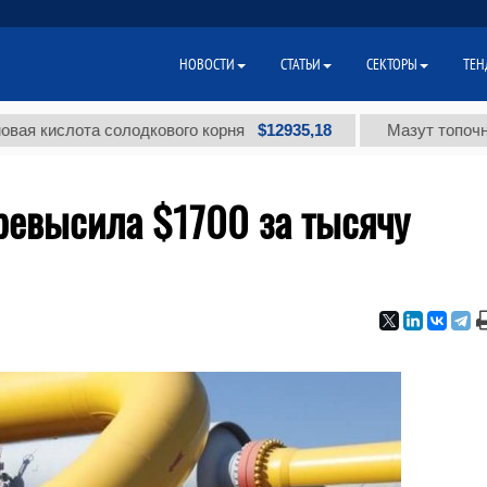
НОВОСТИ
СТАТЬИ
СЕКТОРЫ
ТЕН
$12935,18
слота солодкового корня
Мазут топочный мал
превысила $1700 за тысячу