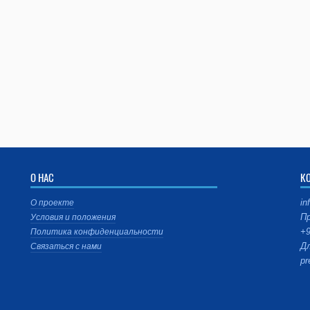
О НАС
К
in
О проекте
Пр
Условия и положения
+9
Политика конфиденциальности
Дл
Связаться с нами
pr