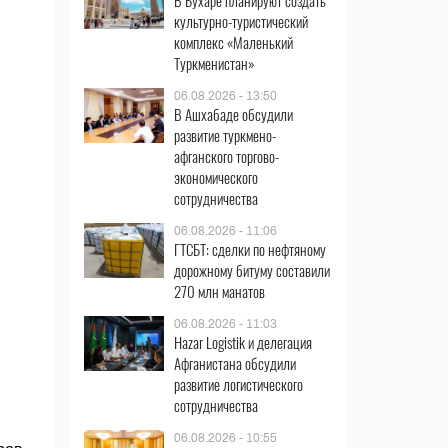
В Бухаре планируют создать
культурно-туристический
комплекс «Маленький
Туркменистан»
06.08.2026 - 13:50
В Ашхабаде обсудили
развитие туркмено-
афганского торгово-
экономического
сотрудничества
06.08.2026 - 11:06
ГТСБТ: сделки по нефтяному
дорожному битуму составили
270 млн манатов
06.08.2026 - 11:03
Hazar Logistik и делегация
Афганистана обсудили
развитие логистического
сотрудничества
06.08.2026 - 10:55