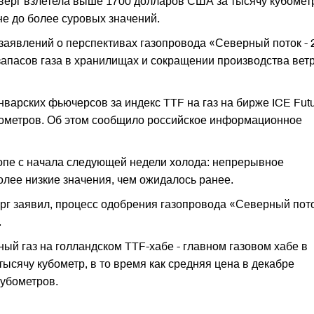
тверг взлетела выше 1700 долларов США за тысячу кубомет
не до более суровых значений.
 заявлений о перспективах газопровода «Северный поток - 
апасов газа в хранилищах и сокращении производства вет
январских фьючерсов за индекс TTF на газ на бирже ICE Fut
бометров. Об этом сообщило российское информационное
пе с начала следующей недели холода: непрерывное
лее низкие значения, чем ожидалось ранее.
рг заявил, процесс одобрения газопровода «Северный пото
.
ый газ на голландском TTF-хабе - главном газовом хабе в
ысячу кубометр, в то время как средняя цена в декабре
кубометров.