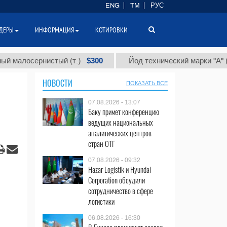
ENG
TM
РУС
ДЕРЫ
ИНФОРМАЦИЯ
КОТИРОВКИ
$300
$86
осернистый (т.)
Йод технический марки "А" (т.)
НОВОСТИ
ПОКАЗАТЬ ВСЕ
07.08.2026 - 13:07
Баку примет конференцию
ведущих национальных
аналитических центров
стран ОТГ
07.08.2026 - 09:32
Hazar Logistik и Hyundai
Corporation обсудили
сотрудничество в сфере
логистики
06.08.2026 - 16:30