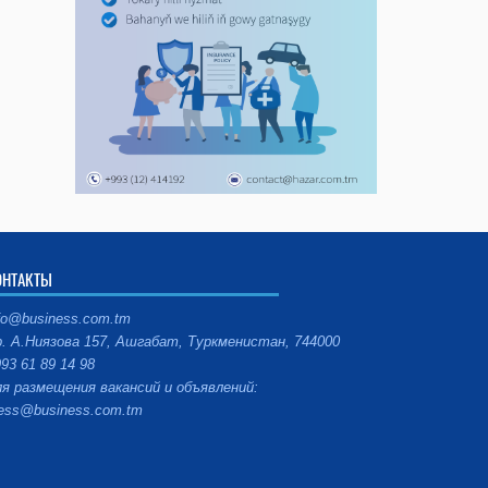
ОНТАКТЫ
fo@business.com.tm
. А.Ниязова 157, Ашгабат, Туркменистан, 744000
93 61 89 14 98
я размещения вакансий и объявлений:
ess@business.com.tm