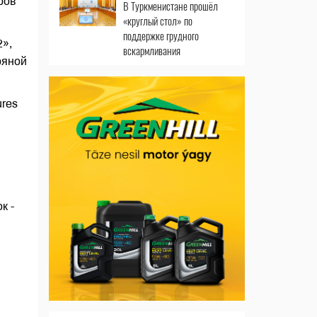
ров
В Туркменистане прошёл
«круглый стол» по
поддержке грудного
2»,
вскармливания
ряной
ures
к -