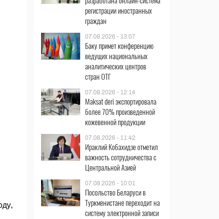
разработана онлайн-система
регистрации иностранных
граждан
07.08.2026 - 13:07
Баку примет конференцию
ведущих национальных
аналитических центров
стран ОТГ
07.08.2026 - 12:14
Maksat deri экспортировала
более 70% произведенной
кожевенной продукции
07.08.2026 - 11:42
Ираклий Кобахидзе отметил
важность сотрудничества с
Центральной Азией
07.08.2026 - 10:01
Посольство Беларуси в
Туркменистане переходит на
оду,
систему электронной записи