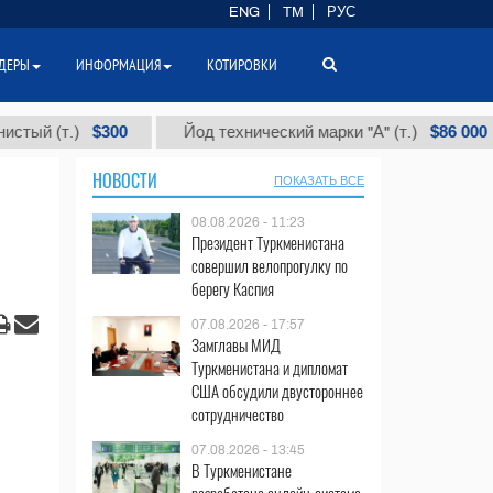
ENG
TM
РУС
ДЕРЫ
ИНФОРМАЦИЯ
КОТИРОВКИ
$300
$86 000
(т.)
Йод технический марки "А" (т.)
НОВОСТИ
ПОКАЗАТЬ ВСЕ
08.08.2026 - 11:23
Президент Туркменистана
совершил велопрогулку по
берегу Каспия
07.08.2026 - 17:57
Замглавы МИД
Туркменистана и дипломат
США обсудили двустороннее
сотрудничество
07.08.2026 - 13:45
В Туркменистане