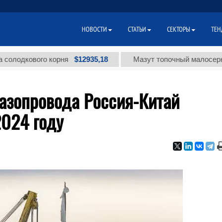
НОВОСТИ
СТАТЬИ
СЕКТОРЫ
ТЕН
$12935,18
кового корня
Мазут топочный малосернистый 
газопровода Россия-Китай
2024 году