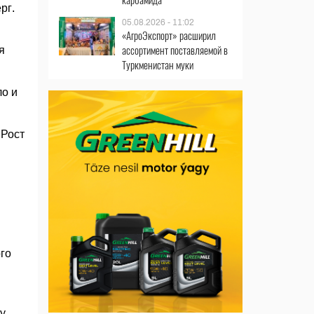
рг.
05.08.2026 - 11:02
«АгроЭкспорт» расширил
ассортимент поставляемой в
я
Туркменистан муки
ло и
 Рост
го
у