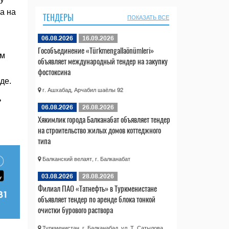
а на
ТЕНДЕРЫ
ПОКАЗАТЬ ВСЕ
06.08.2026
16.09.2026
Гособъединение «Türkmengallaönümleri»
им
объявляет международный тендер на закупку
фостоксина
де.
г. Ашхабад, Арчабил шаёлы 92
ь
06.08.2026
26.08.2026
Хякимлик города Балканабат объявляет тендер
на строительство жилых домов коттеджного
типа
Балканский велаят, г. Балканабат
03.08.2026
28.08.2026
Филиал ПАО «Татнефть» в Туркменистане
объявляет тендер по аренде блока тонкой
очистки бурового раствора
Туркменистан, г. Балканабад, ул. Т. Сатылова,