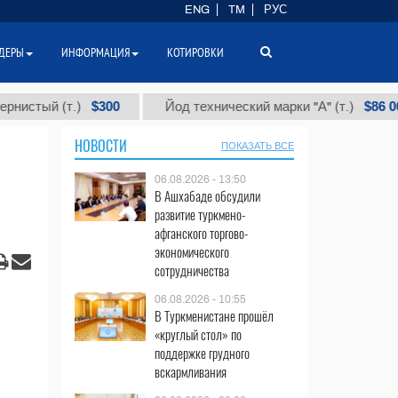
ENG
TM
РУС
ДЕРЫ
ИНФОРМАЦИЯ
КОТИРОВКИ
$300
$86 000
й (т.)
Йод технический марки "А" (т.)
НОВОСТИ
ПОКАЗАТЬ ВСЕ
06.08.2026 - 13:50
В Ашхабаде обсудили
развитие туркмено-
афганского торгово-
экономического
сотрудничества
06.08.2026 - 10:55
В Туркменистане прошёл
«круглый стол» по
поддержке грудного
вскармливания