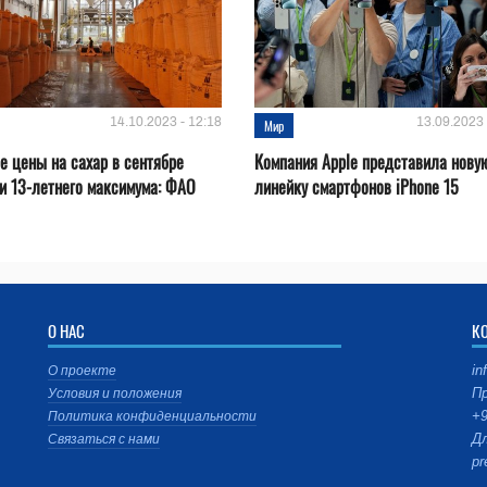
14.10.2023 - 12:18
13.09.2023 
Мир
 цены на сахар в сентябре
Компания Apple представила нову
и 13-летнего максимума: ФАО
линейку смартфонов iPhone 15
О НАС
К
in
О проекте
Пр
Условия и положения
+9
Политика конфиденциальности
Дл
Связаться с нами
pr