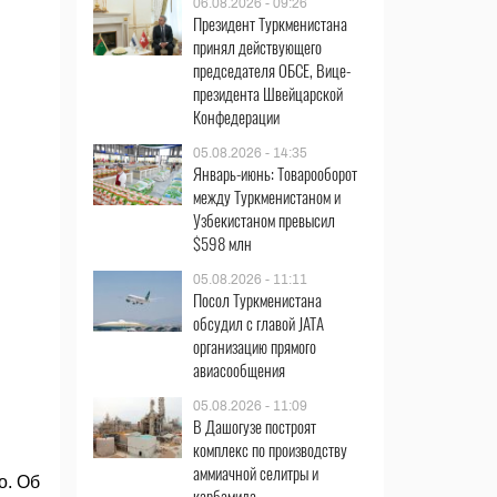
06.08.2026 - 09:26
Президент Туркменистана
принял действующего
председателя ОБСЕ, Вице-
президента Швейцарской
Конфедерации
05.08.2026 - 14:35
Январь-июнь: Товарооборот
между Туркменистаном и
Узбекистаном превысил
$598 млн
05.08.2026 - 11:11
Посол Туркменистана
обсудил с главой JATA
организацию прямого
авиасообщения
05.08.2026 - 11:09
В Дашогузе построят
комплекс по производству
аммиачной селитры и
о. Об
карбамида