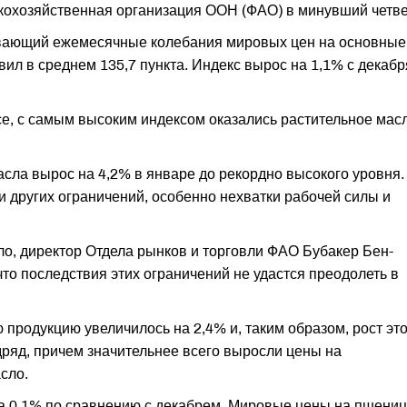
кохозяйственная организация ООН (ФАО) в минувший четве
ывающий ежемесячные колебания мировых цен на основные
ил в среднем 135,7 пункта. Индекс вырос на 1,1% с декабр
е, с самым высоким индексом оказались растительное мас
сла вырос на 4,2% в январе до рекордно высокого уровня.
и других ограничений, особенно нехватки рабочей силы и
ло, директор Отдела рынков и торговли ФАО Бубакер Бен-
то последствия этих ограничений не удастся преодолеть в
продукцию увеличилось на 2,4% и, таким образом, рост это
ряд, причем значительнее всего выросли цены на
сло.
на 0,1% по сравнению с декабрем. Мировые цены на пшениц