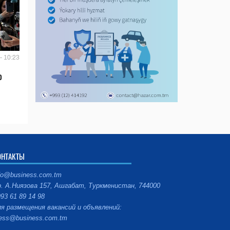
- 10:23
ю
ОНТАКТЫ
fo@business.com.tm
. А.Ниязова 157, Ашгабат, Туркменистан, 744000
93 61 89 14 98
я размещения вакансий и объявлений:
ess@business.com.tm