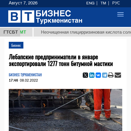
Август 7, 2026
ENG
TM
РУС
Toggl
navig
8 ТМТ
ГТСБТ
Неочищенная глицирризиновая кислота солодковог
Бизнес
Лебапские предприниматели в январе
экспортировали 1277 тонн битумной мастики
БИЗНЕС ТУРКМЕНИСТАН
17:46
08.02.2022