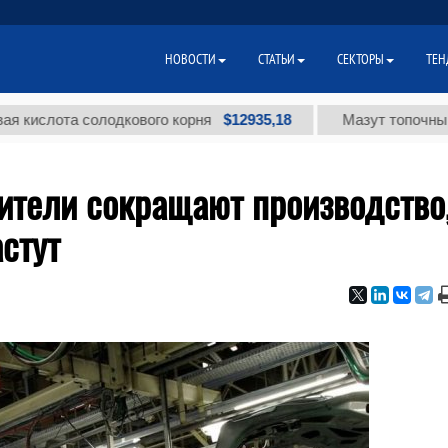
НОВОСТИ
СТАТЬИ
СЕКТОРЫ
ТЕН
$12935,18
а солодкового корня
Мазут топочный малосер
ители сокращают производство
стут