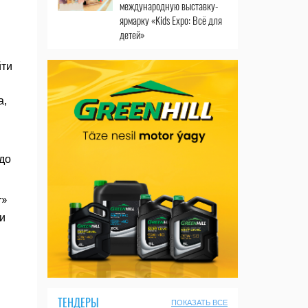
международную выставку-
ярмарку «Kids Expo: Всё для
детей»
йти
а,
до
r»
и
ТЕНДЕРЫ
ПОКАЗАТЬ ВСЕ