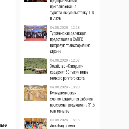
предприниматели
приглашаются на
туристическую выставку TTR
II 2026
04.08.2026 - 12:18
Туркменская делегация
представила в CAREC
цифровую трансформацию
страны
04.08.2026 - 12:07
Хозяйство «Garagum»
содержит 58 тысяч голов
мелкого рогатого скота
04.08.2026 - 10:28
Куняургенческая
хлопкопрядильная фабрика
произвела продукции на 31,5
млн манатов
03.08.2026 - 16:15
Ашхабад примет
ные