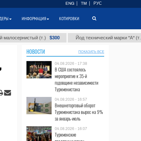
ENG
TM
РУС
ДЕРЫ
ИНФОРМАЦИЯ
КОТИРОВКИ
$300
$86 000
нистый (т.)
Йод технический марки "А" (т.)
НОВОСТИ
ПОКАЗАТЬ ВСЕ
,
04.08.2026 - 17:38
В США состоялось
мероприятие к 35-й
годовщине независимости
Туркменистана
04.08.2026 - 16:57
Внешнеторговый оборот
Туркменистана вырос на 9%
за январь-июль
04.08.2026 - 16:07
Туркменские