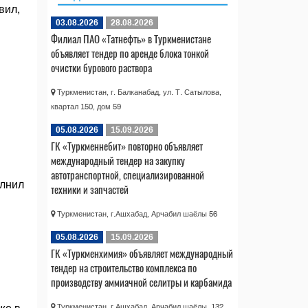
вил,
03.08.2026
28.08.2026
Филиал ПАО «Татнефть» в Туркменистане
объявляет тендер по аренде блока тонкой
очистки бурового раствора
Туркменистан, г. Балканабад, ул. Т. Сатылова,
квартал 150, дом 59
05.08.2026
15.09.2026
ГК «Туркменнебит» повторно объявляет
международный тендер на закупку
автотранспортной, специализированной
олнил
техники и запчастей
Туркменистан, г.Ашхабад, Арчабил шаёлы 56
05.08.2026
15.09.2026
ГК «Туркменхимия» объявляет международный
тендер на строительство комплекса по
производству аммиачной селитры и карбамида
Туркменистан, г.Ашхабад, Арчабил шаёлы, 132