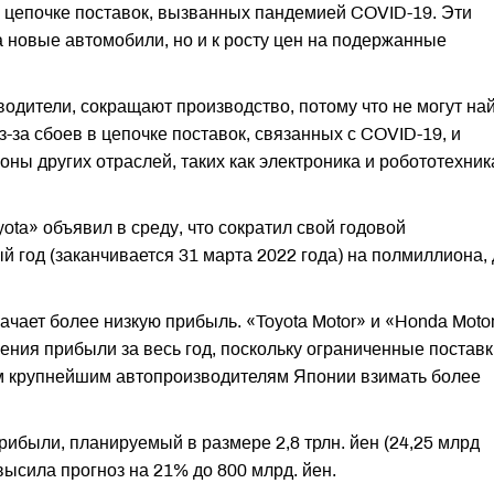
 в цепочке поставок, вызванных пандемией COVID-19. Эти
а новые автомобили, но и к росту цен на подержанные
зводители, сокращают производство, потому что не могут на
-за сбоев в цепочке поставок, связанных с COVID-19, и
оны других отраслей, таких как электроника и робототехник
ta» объявил в среду, что сократил свой годовой
 год (заканчивается 31 марта 2022 года) на полмиллиона, 
ачает более низкую прибыль. «Toyota Motor» и «Honda Moto
ения прибыли за весь год, поскольку ограниченные поставк
м крупнейшим автопроизводителям Японии взимать более
прибыли, планируемый в размере 2,8 трлн. йен (24,25 млрд
ысила прогноз на 21% до 800 млрд. йен.