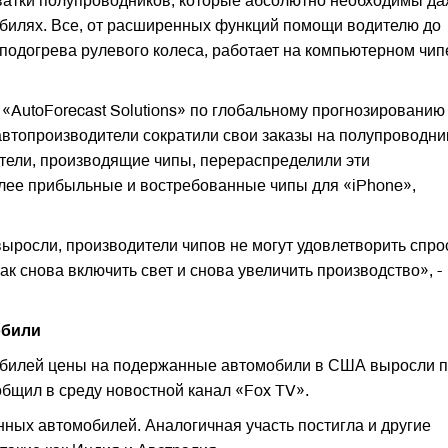
ватки полупроводников, которые абсолютно необходимы да
обилях. Все, от расширенных функций помощи водителю до
одогрева рулевого колеса, работает на компьютерном чипе
«AutoForecast Solutions» по глобальному прогнозированию
автопроизводители сократили свои заказы на полупроводни
тели, производящие чипы, перераспределили эти
лее прибыльные и востребованные чипы для «iPhone»,
выросли, производители чипов не могут удовлетворить спро
как снова включить свет и снова увеличить производство», -
обили
обилей цены на подержанные автомобили в США выросли п
бщил в среду новостной канал «Fox TV».
ых автомобилей. Аналогичная участь постигла и другие