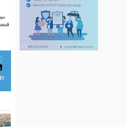
ve»
льный