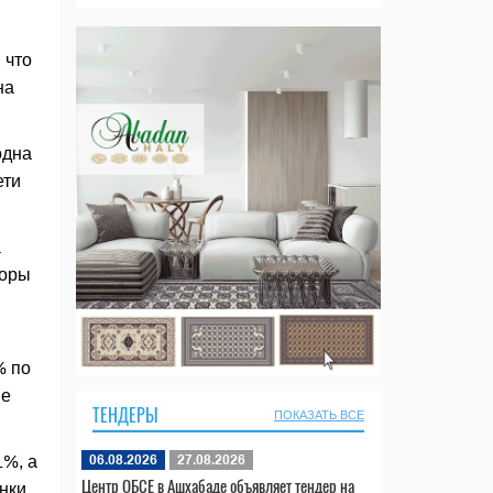
 что
на
одна
ети
а
торы
% по
ие
ТЕНДЕРЫ
ПОКАЗАТЬ ВСЕ
1%, а
06.08.2026
27.08.2026
Центр ОБСЕ в Ашхабаде объявляет тендер на
нки