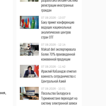
разработана онлайн-система
регистрации иностранных
граждан
07.08.2026 - 13:07
Баку примет конференцию
ведущих национальных
аналитических центров
стран ОТГ
07.08.2026 - 12:14
Maksat deri экспортировала
более 70% произведенной
кожевенной продукции
07.08.2026 - 11:42
Ираклий Кобахидзе отметил
важность сотрудничества с
Центральной Азией
07.08.2026 - 10:01
Посольство Беларуси в
вня,
Туркменистане переходит на
систему электронной записи