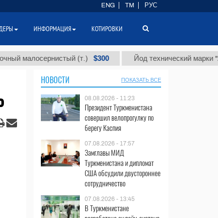
ENG
TM
РУС
ДЕРЫ
ИНФОРМАЦИЯ
КОТИРОВКИ
$300
алосернистый (т.)
Йод технический марки "А" (т.)
НОВОСТИ
ПОКАЗАТЬ ВСЕ
%
08.08.2026 - 11:23
Президент Туркменистана
совершил велопрогулку по
берегу Каспия
07.08.2026 - 17:57
Замглавы МИД
Туркменистана и дипломат
США обсудили двустороннее
сотрудничество
07.08.2026 - 13:45
В Туркменистане