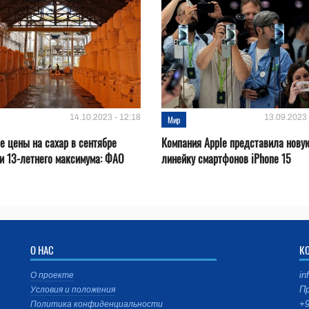
14.10.2023 - 12:18
13.09.2023 
Мир
 цены на сахар в сентябре
Компания Apple представила нову
и 13-летнего максимума: ФАО
линейку смартфонов iPhone 15
О НАС
К
in
О проекте
Пр
Условия и положения
+9
Политика конфиденциальности