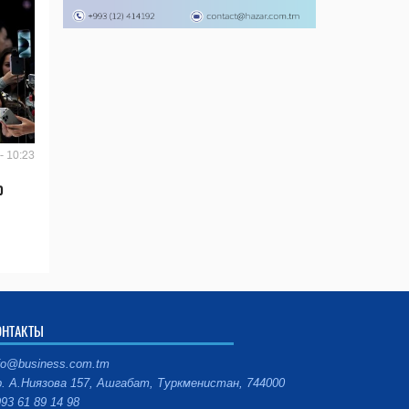
- 10:23
ю
ОНТАКТЫ
fo@business.com.tm
. А.Ниязова 157, Ашгабат, Туркменистан, 744000
93 61 89 14 98