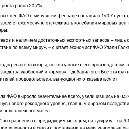
 роста равна 20,7%.
ных цен ФАО в минувшем феврале составило 140,7 пункта,
позволяет ежемесячно отслеживать колебания мировых цен 
ары.
севов и наличием достаточных экспортных запасов – лишь 
ствие по всему миру», – считает экономист ФАО Упали Галк
подогревают факторы, не связанные с его производством, 
изводства удобрений и кормов», - добавил он. «Все эти фак
ителей продовольствия, вынуждая их отказыватьcя от
ла ФАО выросло значительнее всего, увеличившись на 8,5
нув нового рекордного уровня, главным образом вследств
и подсолнечного масел.
 по сравнению с предыдущим месяцем, на кукурузу – на 5,
еопределенности в связи с поставками на международные ры