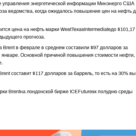
зе управления энергетической информации Минэнерго США
оза ведомства, когда ожидалось повышение цен на нефть д
сится цена на нефть марки WestTexasIntermediateдо $101,17
едыдущего прогноза.
 Brent в феврале в среднем составили $97 долларов за
 в январе. Основной причиной повышения стоимости нефти,
е.
Brent составит $117 долларов за баррель, то есть на 30% в
ки Brentна лондонской бирже ICEFuturesк полудню среды