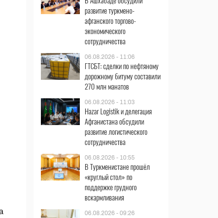
В Ашхабаде обсудили
развитие туркмено-
афганского торгово-
экономического
сотрудничества
06.08.2026 - 11:06
ГТСБТ: сделки по нефтяному
дорожному битуму составили
270 млн манатов
06.08.2026 - 11:03
Hazar Logistik и делегация
Афганистана обсудили
развитие логистического
сотрудничества
06.08.2026 - 10:55
В Туркменистане прошёл
«круглый стол» по
поддержке грудного
вскармливания
а
06.08.2026 - 09:26