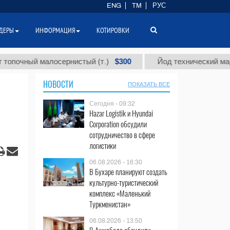
ENG
TM
РУС
ДЕРЫ
ИНФОРМАЦИЯ
КОТИРОВКИ
$300
ый малосернистый (т.)
Йод технический марки "А" (
НОВОСТИ
ПОКАЗАТЬ ВСЕ
Сегодня - 09:32
Hazar Logistik и Hyundai
Corporation обсудили
сотрудничество в сфере
логистики
06.08.2026 - 16:30
В Бухаре планируют создать
культурно-туристический
комплекс «Маленький
Туркменистан»
06.08.2026 - 13:50