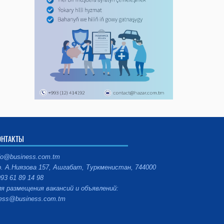
ОНТАКТЫ
fo@business.com.tm
. А.Ниязова 157, Ашгабат, Туркменистан, 744000
93 61 89 14 98
я размещения вакансий и объявлений:
ess@business.com.tm