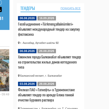
ТЕНДЕРЫ
ПОКАЗАТЬ ВСЕ
06.08.2026
16.09.2026
Гособъединение «Türkmengallaönümleri»
объявляет международный тендер на закупку
фостоксина
г. Ашхабад, Арчабил шаёлы 92
06.08.2026
26.08.2026
Хякимлик города Балканабат объявляет тендер
на строительство жилых домов коттеджного
типа
Балканский велаят, г. Балканабат
03.08.2026
28.08.2026
Филиал ПАО «Татнефть» в Туркменистане
объявляет тендер по аренде блока тонкой
- 09:49
очистки бурового раствора
Туркменистан, г. Балканабад, ул. Т. Сатылова,