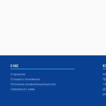
О НАС
К
in
О проекте
Пр
Условия и положения
+9
Политика конфиденциальности
Дл
Связаться с нами
pr