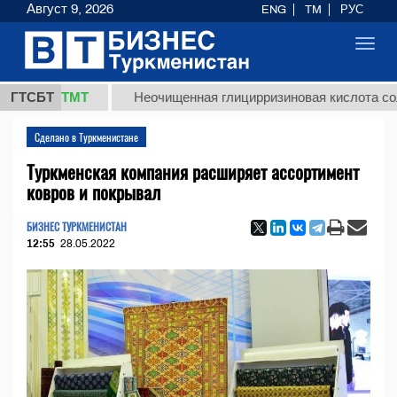
Август 9, 2026
ENG
TM
РУС
Toggl
navig
7,8 ТМТ
ГТСБТ
Неочищенная глицирризиновая кислота солодков
Сделано в Туркменистане
Туркменская компания расширяет ассортимент
ковров и покрывал
БИЗНЕС ТУРКМЕНИСТАН
12:55
28.05.2022