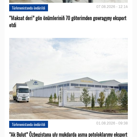
07.08.2026 - 12:14
Türkmenistanda öndürildi
“Maksat deri” gön önümleriniň 70 göterimden gowragyny eksport
etdi
01.08.2026 - 09:38
Türkmenistanda öndürildi
“Ak Bulut” Özbegistana uly mukdarda asma potoloklaryny eksport