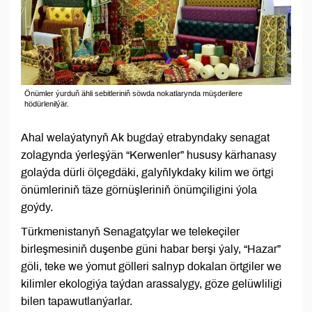
Önümler ýurduň ähli sebitleriniň söwda nokatlarynda müşderilere
hödürlenilýär.
Ahal welaýatynyň Ak bugdaý etrabyndaky senagat
zolagynda ýerleşýän “Kerwenler” hususy kärhanasy
golaýda dürli ölçegdäki, galyňlykdaky kilim we örtgi
önümleriniň täze görnüşleriniň önümçiligini ýola
goýdy.
Türkmenistanyň Senagatçylar we telekeçiler
birleşmesiniň duşenbe güni habar berşi ýaly, “Hazar”
göli, teke we ýomut gölleri salnyp dokalan örtgiler we
kilimler ekologiýa taýdan arassalygy, göze gelüwliligi
bilen tapawutlanýarlar.