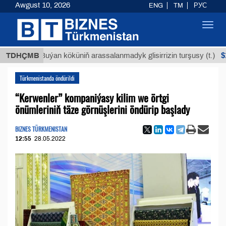
Awgust 10, 2026
ENG
TM
РУС
Toggl
navig
$12935,
TDHÇMB
Buýan köküniň arassalanmadyk glisirrizin turşusy (t.)
Türkmenistanda öndürildi
“Kerwenler” kompaniýasy kilim we örtgi
önümleriniň täze görnüşlerini öndürip başlady
BIZNES TÜRKMENISTAN
12:55
28.05.2022