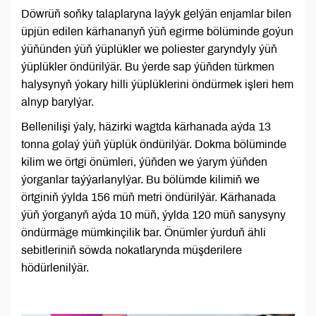
Döwrüň soňky talaplaryna laýyk gelýän enjamlar bilen
üpjün edilen kärhananyň ýüň egirme bölüminde goýun
ýüňünden ýüň ýüplükler we poliester garyndyly ýüň
ýüplükler öndürilýär. Bu ýerde sap ýüňden türkmen
halysynyň ýokary hilli ýüplüklerini öndürmek işleri hem
alnyp barylýar.
Bellenilişi ýaly, häzirki wagtda kärhanada aýda 13
tonna golaý ýüň ýüplük öndürilýär. Dokma bölüminde
kilim we örtgi önümleri, ýüňden we ýarym ýüňden
ýorganlar taýýarlanylýar. Bu bölümde kilimiň we
örtginiň ýylda 156 müň metri öndürilýär. Kärhanada
ýüň ýorganyň aýda 10 müň, ýylda 120 müň sanysyny
öndürmäge mümkinçilik bar. Önümler ýurduň ähli
sebitleriniň söwda nokatlarynda müşderilere
hödürlenilýär.