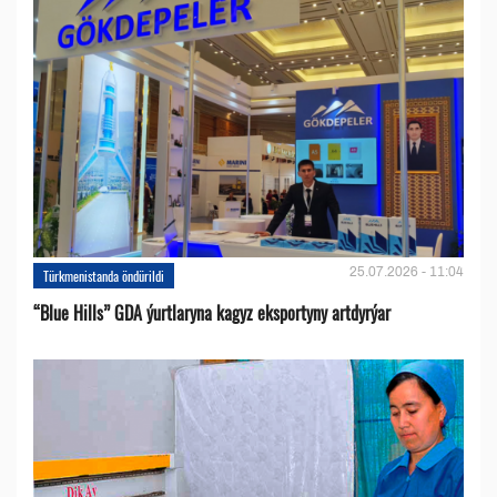
25.07.2026 - 11:04
Türkmenistanda öndürildi
“Blue Hills” GDA ýurtlaryna kagyz eksportyny artdyrýar