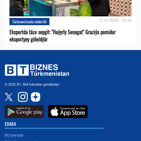
17.07.2026 - 10:35
Türkmenistanda öndürildi
Eksportda täze sepgit: "Haýyrly Senagat" Gruziýa pomidor
eksportyny giňeldýär
© 2026 BT. Ähli hukuklar goralandyr.
EDARA
Biz barada