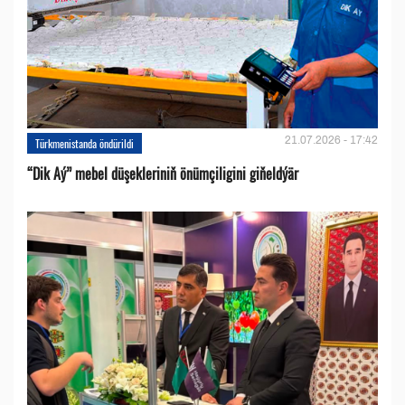
21.07.2026 - 17:42
Türkmenistanda öndürildi
“Dik Aý” mebel düşekleriniň önümçiligini giňeldýär