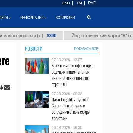
ENG
TM
РУС
ДЕРЫ
ИНФОРМАЦИЯ
КОТИРОВКИ
$300
$86 
ернистый (т.)
Йод технический марки "А" (т.)
НОВОСТИ
ПОКАЗАТЬ ВСЕ
еге
07.08.2026 - 13:07
Баку примет конференцию
ведущих национальных
аналитических центров
стран ОТГ
07.08.2026 - 09:32
Hazar Logistik и Hyundai
Corporation обсудили
сотрудничество в сфере
логистики
06.08.2026 - 16:30