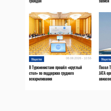
граждан
записи
06.08.2026 - 10:55
Общество
Обществ
В Туркменистане прошёл «круглый
Посол Т
стол» по поддержке грудного
JATA ор
вскармливания
авиасо