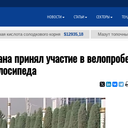
НОВОСТИ
СТАТЬИ
СЕКТОРЫ
ТЕН
$12935,18
ота солодкового корня
Мазут топочный малос
на принял участие в велопроб
лосипеда