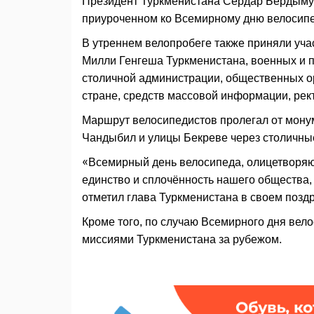
Президент Туркменистана Сердар Бердымух
приуроченном ко Всемирному дню велосип
В утреннем велопробеге также приняли уч
Милли Генгеша Туркменистана, военных и п
столичной администрации, общественных о
стране, средств массовой информации, рек
Маршрут велосипедистов пролегал от мону
Чандыбил и улицы Бекреве через столичны
«Всемирный день велосипеда, олицетворяю
единство и сплочённость нашего общества, 
отметил глава Туркменистана в своем позд
Кроме того, по случаю Всемирного дня ве
миссиями Туркменистана за рубежом.