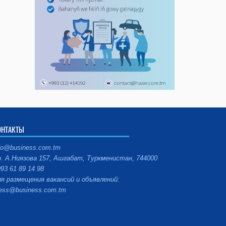
ОНТАКТЫ
fo@business.com.tm
. А.Ниязова 157, Ашгабат, Туркменистан, 744000
93 61 89 14 98
я размещения вакансий и объявлений:
ess@business.com.tm