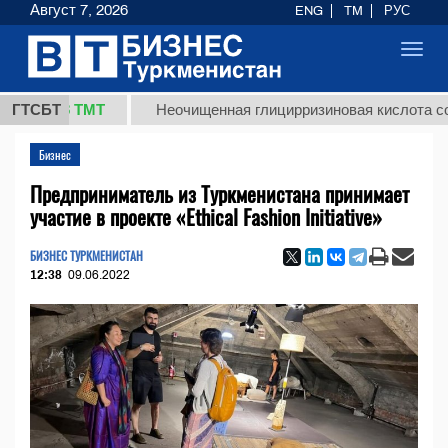
Август 7, 2026
ENG
TM
РУС
Toggl
navig
7,8 ТМТ
ГТСБТ
Неочищенная глицирризиновая кислота солодков
Бизнес
Предприниматель из Туркменистана принимает
участие в проекте «Ethical Fashion Initiative»
БИЗНЕС ТУРКМЕНИСТАН
12:38
09.06.2022