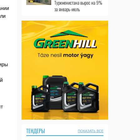
Туркменистана вырос на 9%
ании
за январь-июль
или
тиры
-й
ит
ТЕНДЕРЫ
ПОКАЗАТЬ ВСЕ