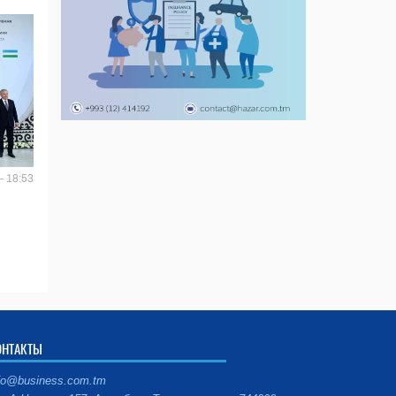
- 18:53
ОНТАКТЫ
fo@business.com.tm