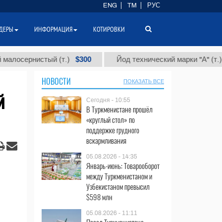
ENG
TM
РУС
ДЕРЫ
ИНФОРМАЦИЯ
КОТИРОВКИ
$300
$86 00
нистый (т.)
Йод технический марки "А" (т.)
НОВОСТИ
ПОКАЗАТЬ ВСЕ
й
Сегодня - 10:55
В Туркменистане прошёл
«круглый стол» по
поддержке грудного
вскармливания
05.08.2026 - 14:35
Январь-июнь: Товарооборот
между Туркменистаном и
Узбекистаном превысил
$598 млн
05.08.2026 - 11:11