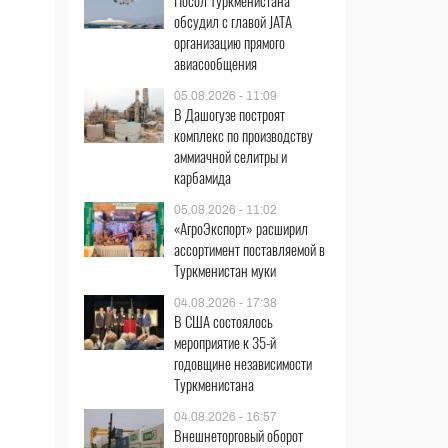
Посол Туркменистана
обсудил с главой JATA
организацию прямого
авиасообщения
05.08.2026 - 11:09
В Дашогузе построят
комплекс по производству
аммиачной селитры и
карбамида
05.08.2026 - 11:02
«АгроЭкспорт» расширил
ассортимент поставляемой в
Туркменистан муки
04.08.2026 - 17:38
В США состоялось
мероприятие к 35-й
годовщине независимости
Туркменистана
04.08.2026 - 16:57
Внешнеторговый оборот