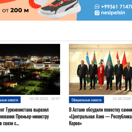
02.08.2026 - 16:57
01.08.2026 
ьные новости
Официальные новости
нт Туркменистана выразил
В Астане обсудили повестку самми
нования Премьер-министру
«Центральная Азия — Республика
 связи с...
Корея»