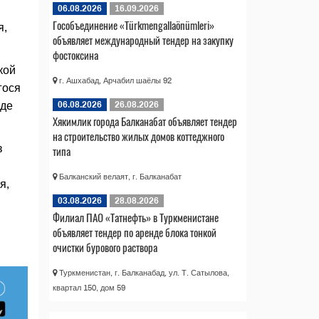
06.08.2026
16.09.2026
Гособъединение «Türkmengallaönümleri»
я,
объявляет международный тендер на закупку
фостоксина
кой
г. Ашхабад, Арчабил шаёлы 92
гося
06.08.2026
26.08.2026
аде
Хякимлик города Балканабат объявляет тендер
на строительство жилых домов коттеджного
в
типа
Балканский велаят, г. Балканабат
я,
03.08.2026
28.08.2026
Филиал ПАО «Татнефть» в Туркменистане
объявляет тендер по аренде блока тонкой
очистки бурового раствора
Туркменистан, г. Балканабад, ул. Т. Сатылова,
квартал 150, дом 59