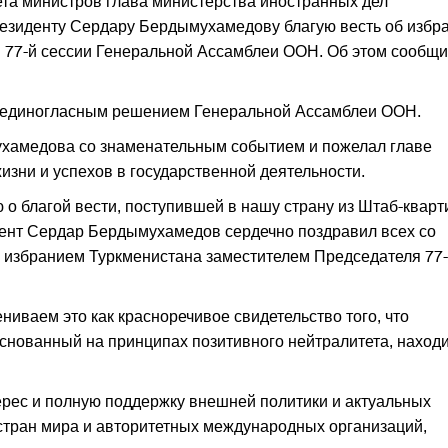
ета министров глава министерства иностранных дел
езиденту Сердару Бердымухамедову благую весть об избр
 77-й сессии Генеральной Ассамблеи ООН. Об этом сообщ
ь единогласным решением Генеральной Ассамблеи ООН.
хамедова со знаменательным событием и пожелал главе
жизни и успехов в государственной деятельности.
о благой вести, поступившей в нашу страну из Штаб-квар
ент Сердар Бердымухамедов сердечно поздравил всех со
избранием Туркменистана заместителем Председателя 77
ниваем это как красноречивое свидетельство того, что
снованный на принципах позитивного нейтралитета, наход
ерес и полную поддержку внешней политики и актуальных
стран мира и авторитетных международных организаций,