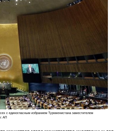
сех с единогласным избранием Туркменистана заместителем
о: АП