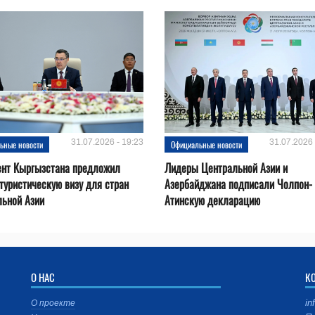
31.07.2026 - 19:23
31.07.2026 
ьные новости
Официальные новости
ент Кыргызстана предложил
Лидеры Центральной Азии и
туристическую визу для стран
Азербайджана подписали Чолпон-
льной Азии
Атинскую декларацию
О НАС
К
in
О проекте