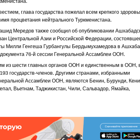
кменистана.
вестием, глава государства пожелал всем крепкого здоровь
о имя процветания нейтрального Туркменистана.
Рашид Мередов также сообщил об опубликовании Ашхабадс
ан Центральной Азии и Российской Федерации, состоявше
аты Милли Генгеша Гурбангулы Бердымухамедова в Ашхаб
о документа 76-й сессии Генеральной Ассамблеи ООН.
м из шести главных органов ООН и единственным в ООН, 
193 государств-членов. Другими странами, избранными
неральной Ассамблеи ООН, являются Бенин, Бурунди, Кени
епал, Вьетнам, Таджикистан, Чили, Сальвадор, Ямайка,