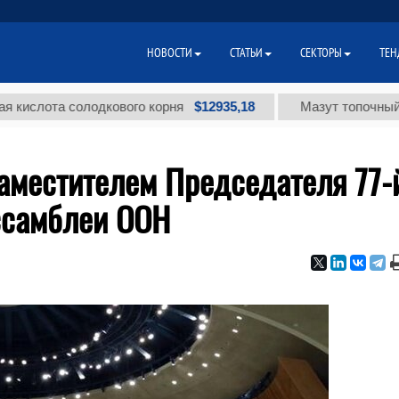
НОВОСТИ
СТАТЬИ
СЕКТОРЫ
ТЕН
$12935,18
та солодкового корня
Мазут топочный малосер
аместителем Председателя 77-
ссамблеи ООН