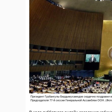
Президент Гурбангулы Бердымухамедов сердечно поздравил в
Председателя 77-й сессии Генеральной Ассамблеи ООН. (Фот